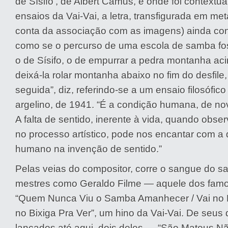
de Sísifo’, de Albert Camus, e onde foi contextua
ensaios da Vai-Vai, a letra, transfigurada em me
conta da associação com as imagens) ainda con
como se o percurso de uma escola de samba f
o de Sísifo, o de empurrar a pedra montanha aci
deixá-la rolar montanha abaixo no fim do desfil
seguida”, diz, referindo-se a um ensaio filosófico
argelino, de 1941. “É a condição humana, de no
A falta de sentido, inerente à vida, quando obse
no processo artístico, pode nos encantar com a 
humano na invenção de sentido.”
Pelas veias do compositor, corre o sangue do s
mestres como Geraldo Filme — aquele dos famo
“Quem Nunca Viu o Samba Amanhecer / Vai no Bi
no Bixiga Pra Ver”, um hino da Vai-Vai. De seus 
lançados até aqui, dois deles — “São Mateus N