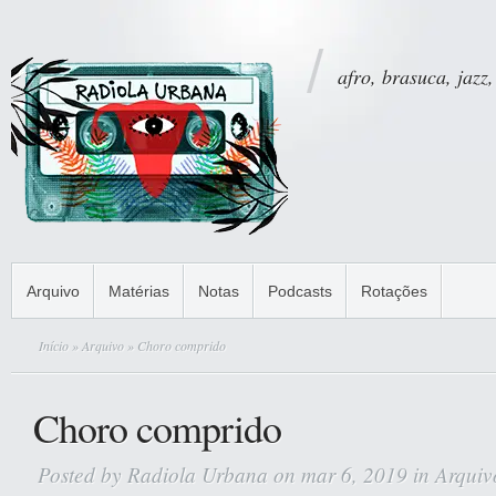
afro, brasuca, jazz,
Arquivo
Matérias
Notas
Podcasts
Rotações
Início
»
Arquivo
» Choro comprido
Choro comprido
Posted by
Radiola Urbana
on mar 6, 2019 in
Arquiv