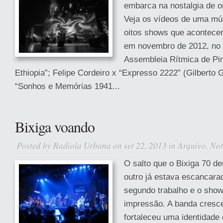
embarca na nostalgia de 
Veja os vídeos de uma mú
oitos shows que acontece
em novembro de 2012, no
Assembleia Rítmica de Pin
Ethiopia”; Felipe Cordeiro x “Expresso 2222” (Gilberto G
“Sonhos e Memórias 1941...
Bixiga voando
Posted by
Radiola Urbana
on set 22, 2013 in
Arquivo
,
Not
O salto que o Bixiga 70 d
outro já estava escancara
segundo trabalho e o show
impressão. A banda cresce
fortaleceu uma identidade 