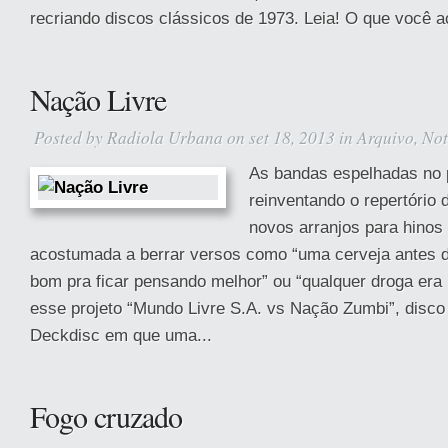
recriando discos clássicos de 1973. Leia! O que você a
Nação Livre
Posted by
Radiola Urbana
on set 18, 2013 in
Arquivo
,
Not
As bandas espelhadas no 
reinventando o repertório 
novos arranjos para hino
acostumada a berrar versos como “uma cerveja antes 
bom pra ficar pensando melhor” ou “qualquer droga era 
esse projeto “Mundo Livre S.A. vs Nação Zumbi”, disco
Deckdisc em que uma...
Fogo cruzado