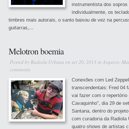
instrumentista dos sopros 
individualmente, os tecla
timbres mais autorais, o santo baixou de vez na percuss
guitarras,...
Melotron boemia
Posted by
Radiola Urbana
on set 20, 2013 in
Arquivo
,
Mat
comments
Conexões com Led Zeppeli
transcendentais: Fred 04 
vai fazer com o repertório
Cavaquinho”, dia 29 de se
Santana, dentro do projet
com curadoria da Radiola
quatro shows de artistas