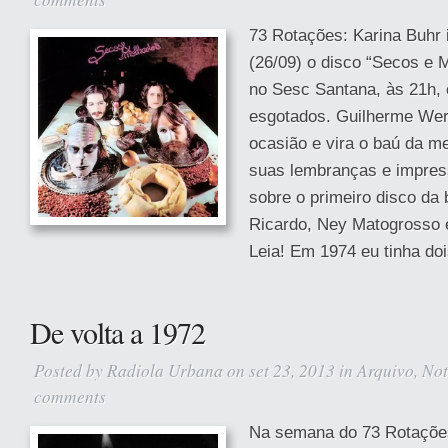
73 Rotações: Karina Buhr i
(26/09) o disco “Secos e 
no Sesc Santana, às 21h,
esgotados. Guilherme Wer
ocasião e vira o baú da m
suas lembranças e impres
sobre o primeiro disco da
Ricardo, Ney Matogrosso 
Leia! Em 1974 eu tinha do
De volta a 1972
Posted by
Radiola Urbana
on set 23, 2013 in
Arquivo
,
Not
comments
Na semana do 73 Rotações