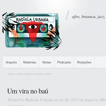
afro, brasuca, jazz,
Arquivo
Matérias
Notas
Podcasts
Rotações
Início
» Posts made in setembro, 2013
Um vira no baú
Posted by
Radiola Urbana
on set 26, 2013 in
Arquivo
,
Mat
comments