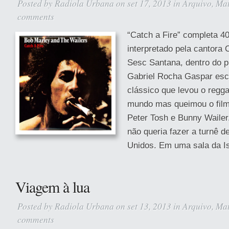
Posted by
Radiola Urbana
on set 17, 2013 in
Arquivo
,
Mat
comments
“Catch a Fire” completa 4
interpretado pela cantora 
Sesc Santana, dentro do p
Gabriel Rocha Gaspar esc
clássico que levou o regga
mundo mas queimou o fil
Peter Tosh e Bunny Wailer
não queria fazer a turnê 
Unidos. Em uma sala da Is
Viagem à lua
Posted by
Radiola Urbana
on set 13, 2013 in
Arquivo
,
Mat
comments