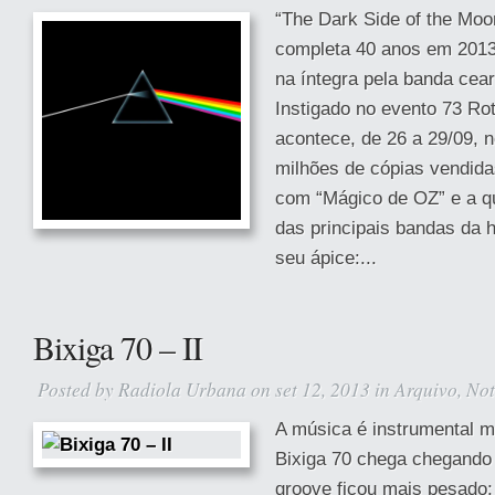
“The Dark Side of the Moo
completa 40 anos em 2013 
na íntegra pela banda cea
Instigado no evento 73 R
acontece, de 26 a 29/09, 
milhões de cópias vendidas
com “Mágico de OZ” e a q
das principais bandas da h
seu ápice:...
Bixiga 70 – II
Posted by
Radiola Urbana
on set 12, 2013 in
Arquivo
,
Not
A música é instrumental m
Bixiga 70 chega chegando
groove ficou mais pesado; 