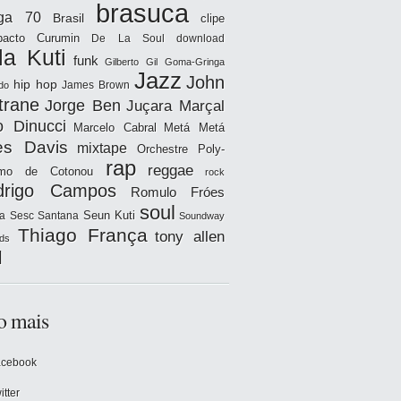
brasuca
iga 70
Brasil
clipe
acto
Curumin
De La Soul
download
la Kuti
funk
Gilberto Gil
Goma-Gringa
Jazz
John
hip hop
James Brown
do
trane
Jorge Ben
Juçara Marçal
o Dinucci
Marcelo Cabral
Metá Metá
es Davis
mixtape
Orchestre Poly-
rap
reggae
hmo de Cotonou
rock
drigo Campos
Romulo Fróes
soul
Seun Kuti
a
Sesc Santana
Soundway
Thiago França
tony allen
ds
l
o mais
acebook
itter