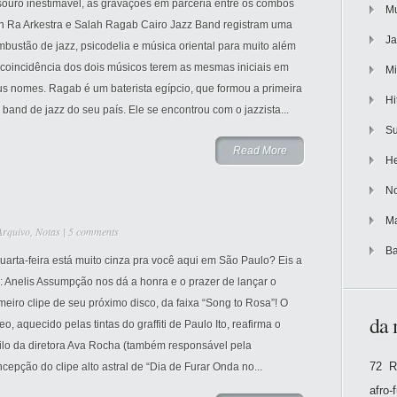
souro inestimável, as gravações em parceria entre os combos
Mu
n Ra Arkestra e Salah Ragab Cairo Jazz Band registram uma
Ja
bustão de jazz, psicodelia e música oriental para muito além
 coincidência dos dois músicos terem as mesmas iniciais em
Mi
us nomes. Ragab é um baterista egípcio, que formou a primeira
Hi
 band de jazz do seu país. Ele se encontrou com o jazzista...
Su
Read More
He
No
Ma
Arquivo
,
Notas
|
5 comments
Ba
uarta-feira está muito cinza pra você aqui em São Paulo? Eis a
: Anelis Assumpção nos dá a honra e o prazer de lançar o
meiro clipe de seu próximo disco, da faixa “Song to Rosa”! O
da 
eo, aquecido pelas tintas do graffiti de Paulo Ito, reafirma o
tilo da diretora Ava Rocha (também responsável pela
72 R
cepção do clipe alto astral de “Dia de Furar Onda no...
afro-