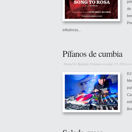
pri
de
be
Po
influência...
Pífanos de cumbia
Posted by
Radiola Urbana
on maio 23, 2014 in
DJ 
Men
pul
Car
es
Bra