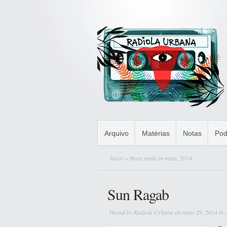
Arquivo
Matérias
Notas
Pod
Início
» Posts made in maio, 2014
Sun Ragab
Posted by
Radiola Urbana
on maio 29, 2014 in