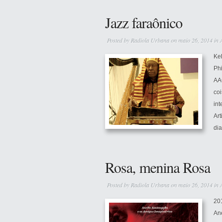
Jazz faraônico
Posted by
Radiola Urbana
on maio 26, 2014 in
Ke
Phi
AA
coi
int
Art
dia
Rosa, menina Rosa
Posted by
Radiola Urbana
on maio 26, 2014 in
20
An