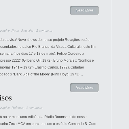
Read More
Arquivo
,
Notas
,
Rotações
|
2 comments
da e avisa! Nove shows do nosso projeto Rotações serão
esentados no palco Rio Branco, da Virada Cultural, neste fim
semana (nos dias 17 e 18 de maio): Felipe Cordeiro x
presso 2222” (Gilberto Gil, 1972), Bruno Morais x “Sonhos e
mórias 1941 – 1972” (Erasmo Carlos, 1972), Cidadão
tigado x “Dark Side of the Moon” (Pink Floyd, 1973),...
Read More
isos
Arquivo
,
Podcasts
|
3 comments
tá no ar mais uma edição da Rádio Boomshot, do nosso
rceiro Zeca MCA em parceria com o estúdio Comando S. Com