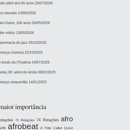
ito além dos 60 anos
20/07/2026
zz elevado
23/06/2026
les Davis, 100 anos
26/05/2026
tler voltou
13/05/2026
premacia do jazz
29/10/2025
rança cósmica
22/10/2025
 fundo da (Th)alma
24/07/2025
rley, 80: além da lenda
06/02/2025
lanço cinquentão
14/01/2025
maior importância
afro
otações
74 Rotações
73 Rotações
afrobeat
funk
A Tribe Called Quest