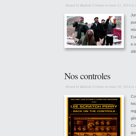
Posted by
Radiola Urbana
on maio 21, 2014 in
Jur
pu
rel
Eu
e o
últ
Nos controles
Posted by
Radiola Urbana
on maio 16, 2014 in
Co
his
re
gên
Con
dos