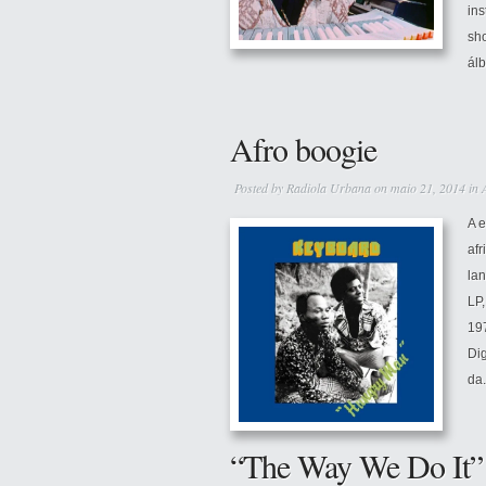
ins
sho
álb
Afro boogie
Posted by
Radiola Urbana
on maio 21, 2014 in
A 
af
la
LP
19
Di
da.
“The Way We Do It” 