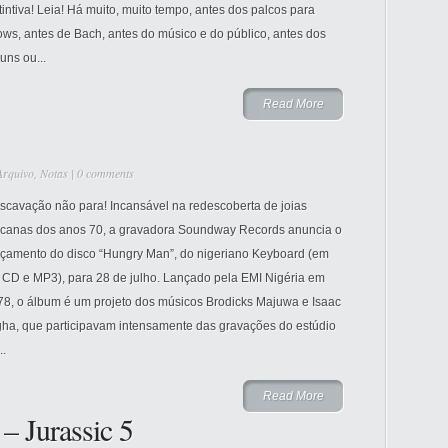
tintiva! Leia! Há muito, muito tempo, antes dos palcos para
ws, antes de Bach, antes do músico e do público, antes dos
uns ou...
Read More
Arquivo
,
Notas
|
0 comments
escavação não para! Incansável na redescoberta de joias
ricanas dos anos 70, a gravadora Soundway Records anuncia o
nçamento do disco “Hungry Man”, do nigeriano Keyboard (em
, CD e MP3), para 28 de julho. Lançado pela EMI Nigéria em
78, o álbum é um projeto dos músicos Brodicks Majuwa e Isaac
gha, que participavam intensamente das gravações do estúdio
..
Read More
– Jurassic 5