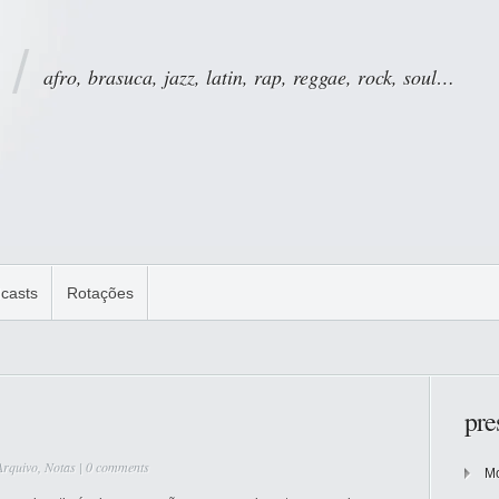
afro, brasuca, jazz, latin, rap, reggae, rock, soul…
casts
Rotações
pre
Arquivo
,
Notas
|
0 comments
Mo