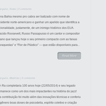
Arquivo
,
Notas
|
0 comments
 na Bahia mesmo pro cabra ser batizado com nome de
sidente norte-americano e ganhar um apelido que identifica a
ionalidade, justamente, de um inimigo histórico dos EUA.
scido Roosevelt, Russo Passapusso é um cantor e compositor
iano que lançou hoje o seu primeiro compacto com as faixas
raquedas” e “Flor de Plástico” — que estão disponíveis para...
Read More
Arquivo
,
Matérias
|
0 comments
n Ra completaria 100 anos hoje (22/05/2014) e seu legado
rmanece como um dos mais impactantes na história do jazz!
 contribuição foi muito além das inovações técnicas e conferiu
gênero boas doses de psicodelia, espírito coletivo e criação