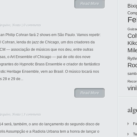
Read More
Bix
Comp
Fe
Arquivo
,
Notas
|
0 comments
Guiza
Col
lan Philip Cohran fará 2 shows em São Paulo. Vamos repetir:
Kik
l Cohran, lenda do jazz de Chicago, um dos criadores da
Mil
CM — associação de músicos que nos deu, entre outras
sas, o Art Ensemble of Chicago — pai de oito dos nove
Ryt
Ro
egrantes do Hypnotic Brass Ensemble e criador do fantástico
istic Heritage Ensemble, vem ao Brasil. O músico tocará nos
samb
s 28 e 29 de...
Recor
vini
Read More
alg
Arquivo
,
Notas
|
3 comments
F
14 será, também, o ano do lançamento do segundo disco de
elis Assumpção e a Radiola Urbana tem a honra de lançar o
Tw