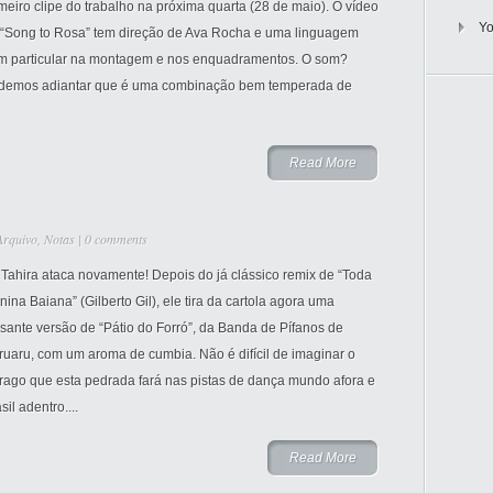
meiro clipe do trabalho na próxima quarta (28 de maio). O vídeo
Y
 “Song to Rosa” tem direção de Ava Rocha e uma linguagem
m particular na montagem e nos enquadramentos. O som?
demos adiantar que é uma combinação bem temperada de
Read More
Arquivo
,
Notas
|
0 comments
Tahira ataca novamente! Depois do já clássico remix de “Toda
ina Baiana” (Gilberto Gil), ele tira da cartola agora uma
sante versão de “Pátio do Forró”, da Banda de Pífanos de
uaru, com um aroma de cumbia. Não é difícil de imaginar o
trago que esta pedrada fará nas pistas de dança mundo afora e
sil adentro....
Read More