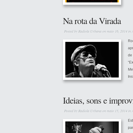
Na rota da Virada
Posted by
Radiola Urbana
on maio 16, 2014 in
Ro
apr
de 
“Ex
Me
Ins
Ideias, sons e improv
Posted by
Radiola Urbana
on maio 15, 2014 in
Es
pa