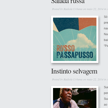
Salada russa
Posted by
Radiola Urbana
on maio 22, 2014 in
Só
pre
nac
Na
ba
“Pa
Instinto selvagem
Posted by
Radiola Urbana
on maio 22, 2014 in
Su
pe
Sua
ao 