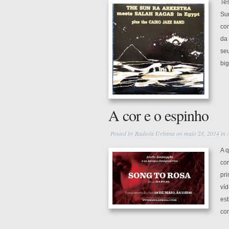
Te
Su
com
da
se
big
A cor e o espinho
Posted by
Radiola Urbana
on maio 28, 2014 in
A q
cor
pri
víd
es
con