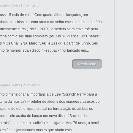
Arquivo
,
Notas
|
3 comments
assic 5 está de volta! Com quatro álbuns lançados, um
nhado de clássicos com aroma da velha escola e uma trajetória
ativamente curta (1993 – 2007), o sexteto sairá em turnê pela
ropa com o seu time completo (os DJs Nu-Mark e Cut Chemist
s MCs Chali 2Na, Marc 7, Akil e Zaakir) a partir de junho. Seu
imo (e menos legal) disco, “Feedback”, foi lançado em...
Read More
Arquivo
,
Notas
|
0 comments
mo dimensionar a importância de Lee “Scratch” Perry para a
tória da música? Produtor de alguns dos maiores clássicos do
ggae e do dub e figura crucial na formatação de ambos os
eros, ele acaba de lançar um novo disco, “Back on the
trols”, e a primeira audição é instigante. Aos 78 anos, o herói
 estúdios jamaicanos mostra que ainda está...