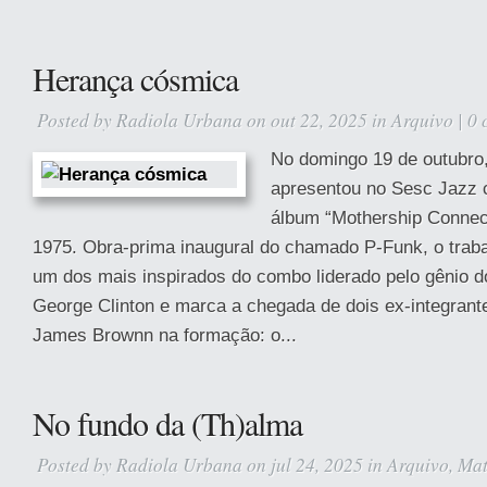
Herança cósmica
Posted by
Radiola Urbana
on out 22, 2025 in
Arquivo
|
0 
No domingo 19 de outubro,
apresentou no Sesc Jazz c
álbum “Mothership Connec
1975. Obra-prima inaugural do chamado P-Funk, o trab
um dos mais inspirados do combo liderado pelo gênio d
George Clinton e marca a chegada de dois ex-integrant
James Brownn na formação: o...
No fundo da (Th)alma
Posted by
Radiola Urbana
on jul 24, 2025 in
Arquivo
,
Mat