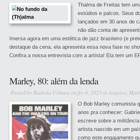
Thalma de Freitas tem uma
estúdios e palcos. Seus do
lançados em 30 anos de ca
não dão conta de apresent
Imersa agora em uma estética de jazz brasileiro (e pre
destaque da cena, ela apresenta essa nova fase no sho
Confira a nossa entrevista com a artista! Ela tem um EP
Marley, 80: além da lenda
Posted by
Radiola Urbana
on fev 6, 2025 in
Arquivo
,
Maté
O Bob Marley comunista 
anos pra conhecer: Gabri
escreve sobre a militância
artista nascido em um paí
como este engajamento qu