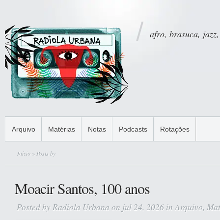
afro, brasuca, jazz,
Arquivo
Matérias
Notas
Podcasts
Rotações
Início
» Posts by
Moacir Santos, 100 anos
Posted by
Radiola Urbana
on jul 24, 2026 in
Arquivo
,
Mat