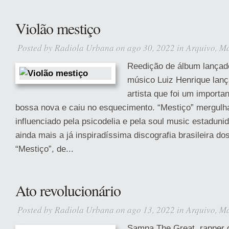
Violão mestiço
Posted by
Radiola Urbana
on ago 30, 2022 in
Arquivo
,
Ma
Reedição de álbum lançad
músico Luiz Henrique lanç
artista que foi um import
bossa nova e caiu no esquecimento. “Mestiço” mergulha
influenciado pela psicodelia e pela soul music estaduni
ainda mais a já inspiradíssima discografia brasileira d
“Mestiço”, de...
Ato revolucionário
Posted by
Radiola Urbana
on ago 13, 2022 in
Arquivo
,
Ma
Sampa The Great, rapper 