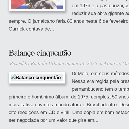
em 1976 e a pasteurização
reduzir sua obra gigante 
sempre. O jamaicano faria 80 anos neste 6 de fevereiro
Garrick contava de...
Balanço cinquentão
Posted by
Radiola Urbana
on jan 14, 2025 in
Arquivo
,
Ma
Di Melo, em seus métodos,
Nessa era regida pela pre
pernambucano tem o temp
primeiro e homônimo álbum, de 1975, completa 50 ano
mais cativa ouvintes mundo afora e Brasil adentro. Des
oito reedições em CD e vinil. Uma cópia em bom estado
ser negociada por um valor que gira em...