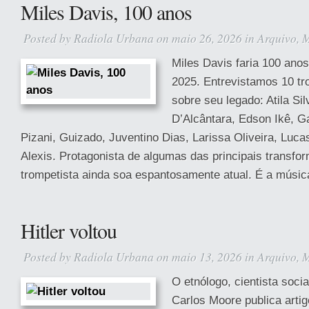
Miles Davis, 100 anos
Posted by
Radiola Urbana
on maio 26, 2026 in
Arquivo
,
M
Miles Davis faria 100 ano
2025. Entrevistamos 10 tro
sobre seu legado: Atila Sil
D’Alcântara, Edson Ikê, Ga
Pizani, Guizado, Juventino Dias, Larissa Oliveira, Lu
Alexis. Protagonista de algumas das principais transfo
trompetista ainda soa espantosamente atual. É a músic
Hitler voltou
Posted by
Radiola Urbana
on maio 13, 2026 in
Arquivo
,
M
O etnólogo, cientista soci
Carlos Moore publica arti