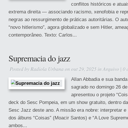
conflitos históricos e atua
extrema direita — associando racismo, xenofobia e rep
negras ao ressurgimento de práticas autoritárias. O aut
“novo hitlerismo”, agora globalizado e sem Hitler, ame
contemporâneo. Texto: Carlos...
Supremacia do jazz
Posted by
Radiola Urbana
on out 29, 2025 in
Arquivo
|
0 
Allan Abbadia e sua banda 
sagrado no domingo 26 de
apresentou o projeto “Coi
deck do Sesc Pompeia, em um show gratuito, dentro d
Sesc Jazz deste ano. A missão era nobre: interpretar e 
dos álbuns “Coisas” (Moacir Santos) e “A Love Supreme
ambos...