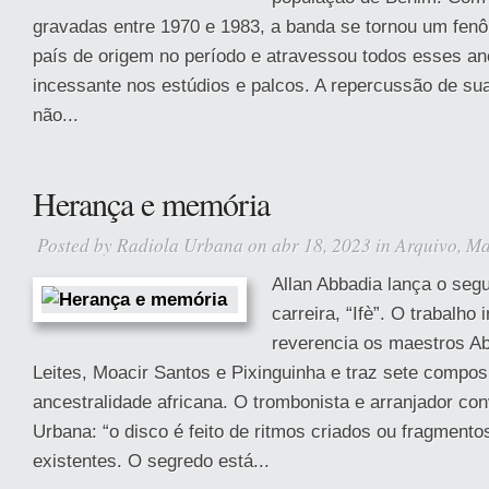
gravadas entre 1970 e 1983, a banda se tornou um fen
país de origem no período e atravessou todos esses an
incessante nos estúdios e palcos. A repercussão de su
não...
Herança e memória
Posted by
Radiola Urbana
on abr 18, 2023 in
Arquivo
,
Ma
Allan Abbadia lança o seg
carreira, “Ifè”. O trabalho 
reverencia os maestros Ab
Leites, Moacir Santos e Pixinguinha e traz sete compo
ancestralidade africana. O trombonista e arranjador co
Urbana: “o disco é feito de ritmos criados ou fragmento
existentes. O segredo está...