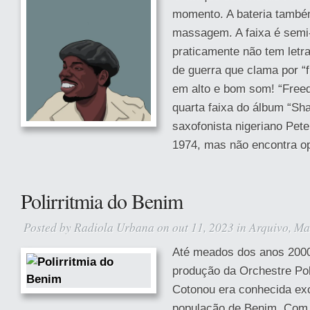
momento. A bateria tamb
massagem. A faixa é semi-
praticamente não tem letra
de guerra que clama por “
em alto e bom som! “Free
quarta faixa do álbum “Sh
saxofonista nigeriano Pet
1974, mas não encontra op
Polirritmia do Benim
Posted by
Radiola Urbana
on out 11, 2023 in
Arquivo
,
Ma
Até meados dos anos 2000
produção da Orchestre Po
Cotonou era conhecida ex
população de Benim. Com