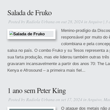
Salada de Fruko
Posted by
Radiola Urbana
on out 28, 2024 in
Arquivo
|
3 
Menino-prodígio da Discos
responsável por muito do 
colombiana e pela concep
salsa no país. O combo Fruko y su Tesos representa a p
sua farta produção, mas ele liderou também outras trê
gravaram incansavelmente a partir dos anos 70: The La
Kenya e Afrosound – a primeira mais fiel...
1 ano sem Peter King
Posted by
Radiola Urbana
on set 17, 2024 in
Arquivo
,
Mat
O ataque dos metais não