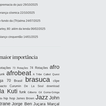
premacia do jazz
29/10/2025
rança cósmica
22/10/2025
 fundo da (Th)alma
24/07/2025
rley, 80: além da lenda
06/02/2025
lanço cinquentão
14/01/2025
maior importância
afro
otações
74 Rotações
73 Rotações
afrobeat
funk
A Tribe Called Quest
brasuca
iga 70
Brasil
clipe
acto
Curumin
De La Soul
download
la Kuti
funk
Gilberto Gil
Goma-Gringa
Jazz
John
hip hop
James Brown
do
trane
Jorge Ben
Juçara Marçal