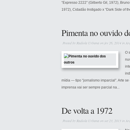
“Expresso 2222” (Gilberto Gil, 1972), Bru
1972), Cidadão Instigado x “Dark Side of th
Pimenta no ouvido d
Posted by
Radiola Urbana
on fev 26, 2014 in
Ar
O s
nu
in
ind
mídia — tipo “jornalismo imparcial”. Arte s
imprensa vai ser sempre parcial na...
De volta a 1972
Posted by
Radiola Urbana
on set 23, 2013 in
Ar