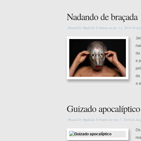
Nadando de braçada
Posted by
Radiola Urbana
on fev 13, 2019 in
Ar
Ja
na
da 
e 
pe
da 
a 
Guizado apocalíptico
Posted by
Radiola Urbana
on nov 7, 2018 in
Arq
Os
rea