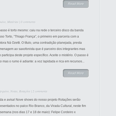
Read More
quivo
,
Matérias
|
0 comments
asso é torto mesmo: caiu na rede o terceiro disco da banda
so Torto, “Thiago França”, o primeiro em parceria com a
tora Ná Ozetti. O título, uma contradição planejada, presta
menagem ao saxofonista que é parceiro dos integrantes mas
 participa deste projeto específico. Aceite o mistério. O passo é
to mas o rumo é adiante: a voz lapidada e rica em recursos...
Read More
Arquivo
,
Notas
,
Rotações
|
2 comments
da e avisa! Nove shows do nosso projeto Rotações serão
esentados no palco Rio Branco, da Virada Cultural, neste fim
semana (nos dias 17 e 18 de maio): Felipe Cordeiro x