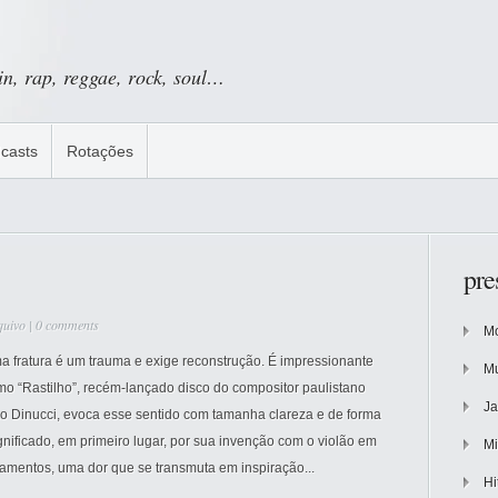
tin, rap, reggae, rock, soul…
casts
Rotações
pre
quivo
|
0 comments
Mo
a fratura é um trauma e exige reconstrução. É impressionante
Mu
mo “Rastilho”, recém-lançado disco do compositor paulistano
Ja
ko Dinucci, evoca esse sentido com tamanha clareza e de forma
nificado, em primeiro lugar, por sua invenção com o violão em
Mi
gamentos, uma dor que se transmuta em inspiração...
Hi