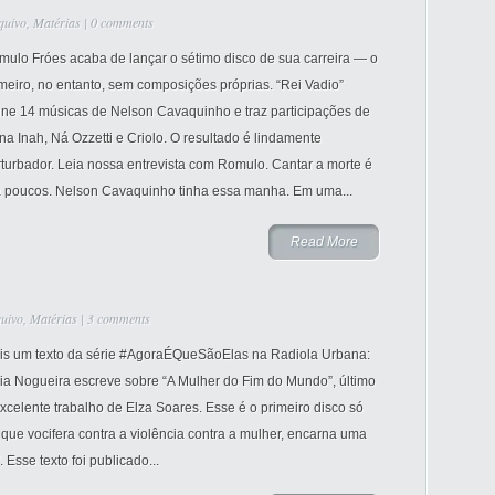
quivo
,
Matérias
|
0 comments
mulo Fróes acaba de lançar o sétimo disco de sua carreira — o
meiro, no entanto, sem composições próprias. “Rei Vadio”
úne 14 músicas de Nelson Cavaquinho e traz participações de
a Inah, Ná Ozzetti e Criolo. O resultado é lindamente
turbador. Leia nossa entrevista com Romulo. Cantar a morte é
a poucos. Nelson Cavaquinho tinha essa manha. Em uma...
Read More
uivo
,
Matérias
|
3 comments
is um texto da série #AgoraÉQueSãoElas na Radiola Urbana:
ia Nogueira escreve sobre “A Mulher do Fim do Mundo”, último
xcelente trabalho de Elza Soares. Esse é o primeiro disco só
 que vocifera contra a violência contra a mulher, encarna uma
. Esse texto foi publicado...