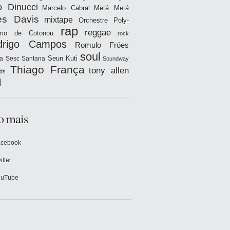
o Dinucci
Marcelo Cabral
Metá Metá
es Davis
mixtape
Orchestre Poly-
rap
reggae
hmo de Cotonou
rock
drigo Campos
Romulo Fróes
soul
Seun Kuti
a
Sesc Santana
Soundway
Thiago França
tony allen
ds
l
o mais
acebook
itter
ouTube