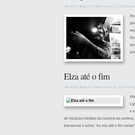
Posted by
Radiola Urbana
on mar 7, 2016 in
Ar
Ro
pri
re
Don
per
pr
Elza até o fim
Posted by
Radiola Urbana
on nov 6, 2015 in
Arq
Ma
Líg
e e
de músicas inéditas da carreira da cantora,
transexual e avisa: “eu vou até o fim cantar”