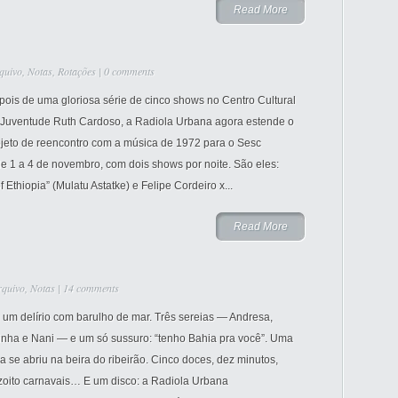
Read More
quivo
,
Notas
,
Rotações
|
0 comments
ois de uma gloriosa série de cinco shows no Centro Cultural
 Juventude Ruth Cardoso, a Radiola Urbana agora estende o
ojeto de reencontro com a música de 1972 para o Sesc
e 1 a 4 de novembro, com dois shows por noite. São eles:
Ethiopia” (Mulatu Astatke) e Felipe Cordeiro x...
Read More
rquivo
,
Notas
|
14 comments
 um delírio com barulho de mar. Três sereias — Andresa,
inha e Nani — e um só sussuro: “tenho Bahia pra você”. Uma
a se abriu na beira do ribeirão. Cinco doces, dez minutos,
zoito carnavais… E um disco: a Radiola Urbana