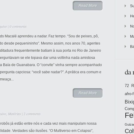
Read More
Su
He
quivo
|
0 comments
No
rds Macalé aprendeu a nadar. Faz tempo. “Sou de peixes, pô,
Ma
do desde pequenininho”. Mesmo assim, nos anos 70, agentes
Ba
ditadura frequentemente batiam à sua porta no Rio de Janeiro
perguntavam se ele topava dar uma voltinha nada amistosa
la Baía de Guanabara. O “convite” vinha sempre acompanhado
da 
pergunta capciosa: “você sabe nadar?”. A prática era comum e
ameaça...
72 R
Read More
afro-
Bix
Comp
uivo
,
Matérias
|
2 comments
Fe
 robôs já estão entre nós e cada vez mais manipulam nossa
Guiza
Col
lidade. Verdades são ilusões. “O Multiverso em Colapso”,