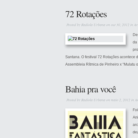
72 Rotações
Posted by
Radiola Urbana
on out 30, 2012 in
Ar
Dep
da
pr
Santana. O festival 72 Rotações acontece d
Assembleia Rítmica de Pinheiro x “Mulatu of 
Bahia pra você
Posted by
Radiola Urbana
on maio 2, 2012 in
A
Foi
An
arc
de