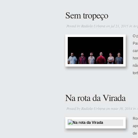
Sem tropeço
Posted by
Radiola Urbana
on jul 21, 2015 in
Ar
O p
Pas
can
ho
não
tor
Na rota da Virada
Posted by
Radiola Urbana
on maio 16, 2014 in
Ro
apr
de 