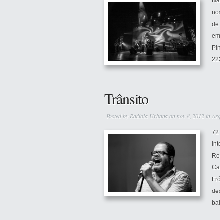
Na
no
de
em
Pin
222
Trânsito
Posted by
Radiola Urbana
on nov 8, 2012 in
Arq
72
int
Ro
Cae
Fró
des
bai