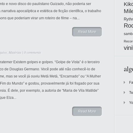
Kik
nto e novo disco do paulistano Guizado, não poderia ser
Mil
ativa apocalíptica e estética de ficção científica, o trabalho
ons que poderiam virar um roteiro de filme – na...
Ryt
Ro
Read More
samb
Recor
vini
quivo
,
Matérias
|
0 comments
ratemer Existem golpes e golpes. “Golpe de Vista” é o terceiro
alg
sco de Douglas Germano. Você pode até não conhecê-lo de
me, mas se você já ouviu Metá Metá, “Encarnado” ou “A Mulher
F
Fim do Mundo” e gostou, provavelmente já foi fisgado por sua
sia. É dele, por exemplo, a autoria de “Maria de Vila Matilde”
Tw
ue Elza...
Y
Read More