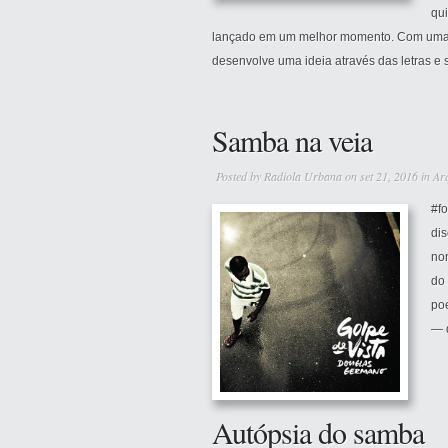
qui
lançado em um melhor momento. Com uma narr
desenvolve uma ideia através das letras e s
Samba na veia
Posted by
Radiola Urbana
on set 21, 2016 in
Ar
#fo
di
no
do 
poe
— q
Autópsia do samba