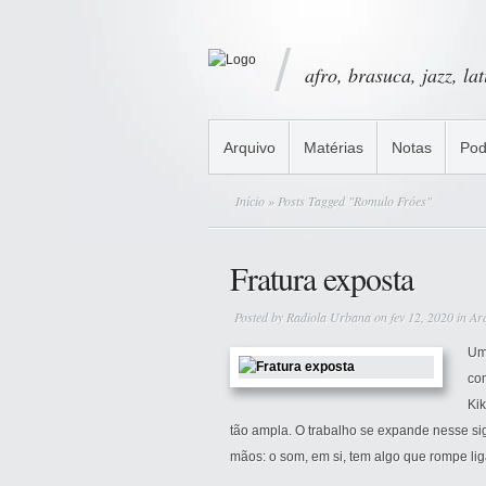
afro, brasuca, jazz, la
Arquivo
Matérias
Notas
Pod
Início
» Posts Tagged "Romulo Fróes"
Fratura exposta
Posted by
Radiola Urbana
on fev 12, 2020 in
Ar
Um
co
Ki
tão ampla. O trabalho se expande nesse sig
mãos: o som, em si, tem algo que rompe li