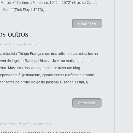
no Morais x “Sonhos e Memórias 1941 – 1972” (Erasmo Carlos,
e Moon” (Pink Floyd, 1973),...
Read More
os outros
quivo
,
Matérias
|
0 comments
axofonista Thiago França é um dos artistas mais robustos na
vem de tags da Radiola Urbana. Já virou motivo de piada
terna. Mas uma das vantagens de se fazer um blog
ependente é, justamente, ignorar certas ilusões da grande
e consome pelo filtro do gosto pessoal e, sendo assim, a
Read More
quivo
,
Notas
,
Rotações
|
0 comments