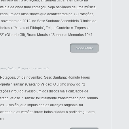
 semana do 73 Rotações, a Radiola Urbana embarca na
stalgia de onde tudo começou. Veja os vídeos de uma música
 cada um dos oitos shows que aconteceram no 72 Rotações,
 novembro de 2012, no Sesc Santana: Assembleia Rítmica de
heiros x “Mulatu of Ethiopia”; Felipe Cordeiro x “Expresso
2” (Gilberto Gil); Bruno Morais x “Sonhos e Memórias 1941...
Read More
uivo
,
Notas
,
Rotações
|
3 comments
 Rotações, 04 de novembro, Sesc Santana: Romulo Fróes
erpreta “Transa” (Caetano Veloso) O último show do 72
tações virou do avesso um dos discos mais cultuados de
tano Veloso. “Transa” foi totalmente transformado por Romulo
es. O violão, que impulsiona os arranjos originais, foi
cartado e as versões foram todas criadas a partir de guitarra,
xo,...