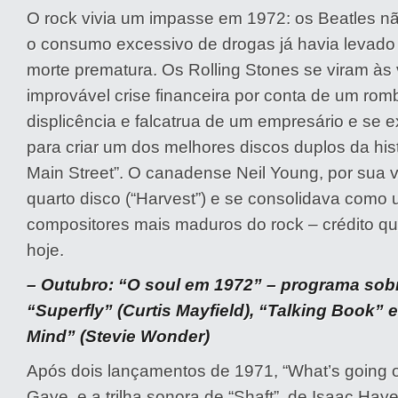
O rock vivia um impasse em 1972: os Beatles nã
o consumo excessivo de drogas já havia levado 
morte prematura. Os Rolling Stones se viram às
improvável crise financeira por conta de um ro
displicência e falcatrua de um empresário e se 
para criar um dos melhores discos duplos da hist
Main Street”. O canadense Neil Young, por sua 
quarto disco (“Harvest”) e se consolidava como
compositores mais maduros do rock – crédito qu
hoje.
– Outubro: “O soul em 1972” – programa sob
“Superfly” (Curtis Mayfield), “Talking Book” 
Mind” (Stevie Wonder)
Após dois lançamentos de 1971, “What’s going o
Gaye, e a trilha sonora de “Shaft”, de Isaac Hay