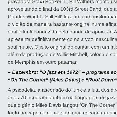
gravadora Stax) Booker T., Bill Withers montou 
aproveitando o final da 103rd Street Band, qu
Charles Wright. “Still Bill” traz um compositor m
o violão de maneira bastante original numa afin
soul e funk conduzida pela banda de apoio. Já 
apresenta definitivamente como a voz masculina
soul music. O jeito original de cantar, com um fals
além da produção de Willie Mitchell, coloca o so
de Memphis em outro patamar.
– Dezembro: “O jazz em 1972” – programa so
“On The Corner” (Miles Davis) e “Root Down
A psicodelia, a ascensão do funk e a luta dos dir
anos 70 ecoaram também na linguagem do jazz.
que o gênio Miles Davis lançou “On The Corner
tanto na capa como no som uma escancarada in