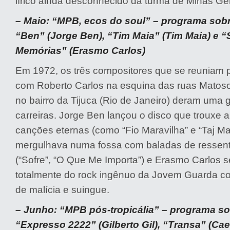
lírico ainda desconhecido da turma de Minas Ger
– Maio: “MPB, ecos do soul” – programa sob
“Ben” (Jorge Ben), “Tim Maia” (Tim Maia) e 
Memórias” (Erasmo Carlos)
Em 1972, os três compositores que se reuniam p
com Roberto Carlos na esquina das ruas Matos
no bairro da Tijuca (Rio de Janeiro) deram uma
carreiras. Jorge Ben lançou o disco que trouxe
canções eternas (como “Fio Maravilha” e “Taj Ma
mergulhava numa fossa com baladas de ressent
(“Sofre”, “O Que Me Importa”) e Erasmo Carlos 
totalmente do rock ingênuo da Jovem Guarda co
de malícia e suingue.
– Junho: “MPB pós-tropicália” – programa so
“Expresso 2222” (Gilberto Gil), “Transa” (Ca