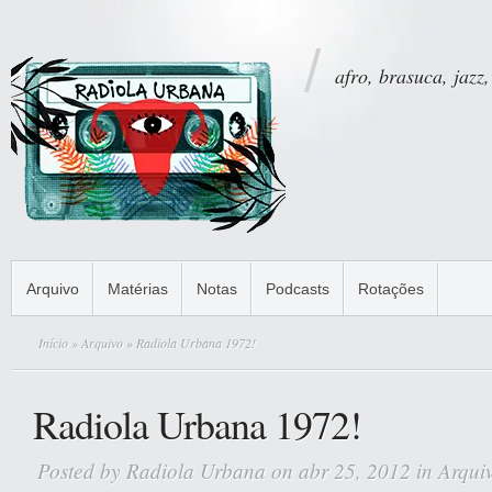
afro, brasuca, jazz,
Arquivo
Matérias
Notas
Podcasts
Rotações
Início
»
Arquivo
» Radiola Urbana 1972!
Radiola Urbana 1972!
Posted by
Radiola Urbana
on abr 25, 2012 in
Arqui