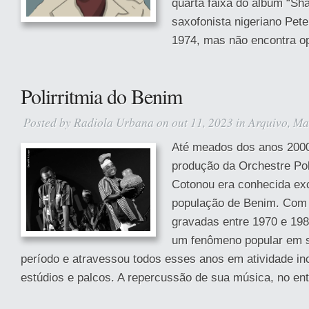
quarta faixa do álbum “Sh
saxofonista nigeriano Pet
1974, mas não encontra op
Polirritmia do Benim
Posted by
Radiola Urbana
on out 11, 2023 in
Arquivo
,
Ma
Até meados dos anos 2000
produção da Orchestre Po
Cotonou era conhecida ex
população de Benim. Com
gravadas entre 1970 e 198
um fenômeno popular em s
período e atravessou todos esses anos em atividade i
estúdios e palcos. A repercussão de sua música, no ent