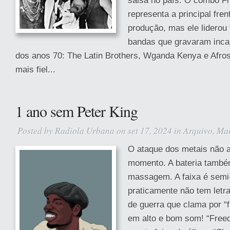
salsa no país. O combo F
representa a principal fren
produção, mas ele liderou
bandas que gravaram inca
dos anos 70: The Latin Brothers, Wganda Kenya e Afros
mais fiel...
1 ano sem Peter King
Posted by
Radiola Urbana
on set 17, 2024 in
Arquivo
,
Mat
O ataque dos metais não
momento. A bateria tamb
massagem. A faixa é semi-
praticamente não tem letra
de guerra que clama por “
em alto e bom som! “Free