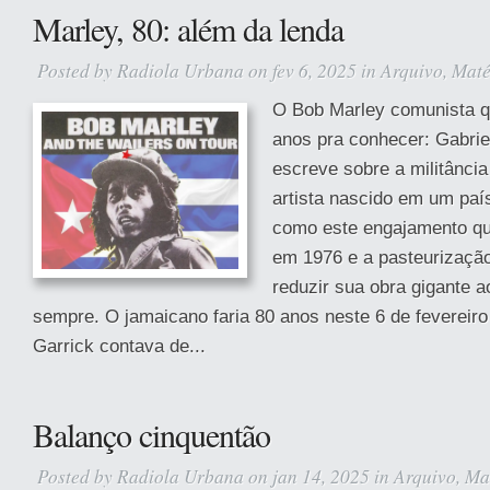
Marley, 80: além da lenda
Posted by
Radiola Urbana
on fev 6, 2025 in
Arquivo
,
Maté
O Bob Marley comunista 
anos pra conhecer: Gabri
escreve sobre a militância
artista nascido em um paí
como este engajamento qu
em 1976 e a pasteurização
reduzir sua obra gigante 
sempre. O jamaicano faria 80 anos neste 6 de fevereiro
Garrick contava de...
Balanço cinquentão
Posted by
Radiola Urbana
on jan 14, 2025 in
Arquivo
,
Ma