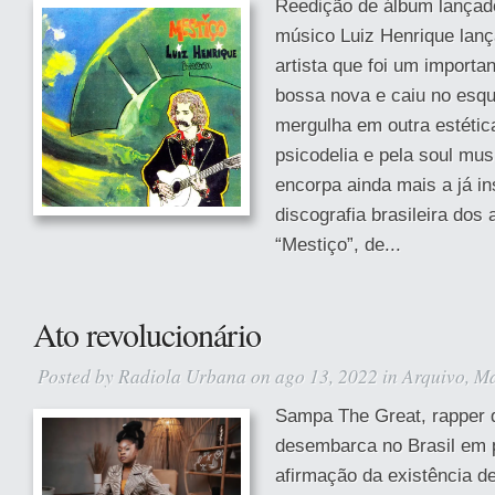
Reedição de álbum lançad
músico Luiz Henrique lanç
artista que foi um import
bossa nova e caiu no esqu
mergulha em outra estética
psicodelia e pela soul mus
encorpa ainda mais a já i
discografia brasileira dos
“Mestiço”, de...
Ato revolucionário
Posted by
Radiola Urbana
on ago 13, 2022 in
Arquivo
,
Ma
Sampa The Great, rapper 
desembarca no Brasil em 
afirmação da existência d