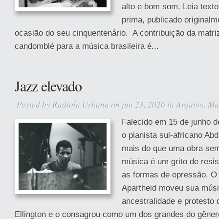
alto e bom som. Leia text
prima, publicado original
ocasião do seu cinquentenário. A contribuição da matri
candomblé para a música brasileira é...
Jazz elevado
Posted by
Radiola Urbana
on jun 23, 2026 in
Arquivo
,
Ma
Falecido em 15 de junho d
o pianista sul-africano Ab
mais do que uma obra semi
música é um grito de resis
as formas de opressão. O
Apartheid moveu sua músi
ancestralidade e protesto
Ellington e o consagrou como um dos grandes do gênero