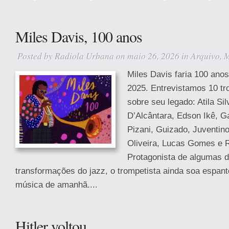
Miles Davis, 100 anos
Posted by
Radiola Urbana
on maio 26, 2026 in
Arquivo
,
M
Miles Davis faria 100 ano
2025. Entrevistamos 10 tro
sobre seu legado: Atila Sil
D’Alcântara, Edson Ikê, Ga
Pizani, Guizado, Juventino
Oliveira, Lucas Gomes e 
Protagonista de algumas d
transformações do jazz, o trompetista ainda soa espant
música de amanhã....
Hitler voltou