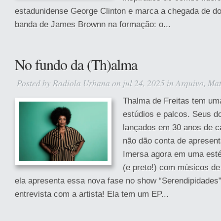
estadunidense George Clinton e marca a chegada de doi
banda de James Brownn na formação: o...
No fundo da (Th)alma
Posted by
Radiola Urbana
on jul 24, 2025 in
Arquivo
,
Mat
Thalma de Freitas tem uma
estúdios e palcos. Seus do
lançados em 30 anos de ca
não dão conta de apresent
Imersa agora em uma estét
(e preto!) com músicos de
ela apresenta essa nova fase no show “Serendipidades”
entrevista com a artista! Ela tem um EP...