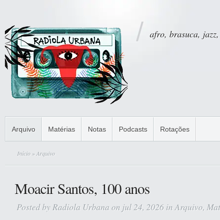
afro, brasuca, jazz,
Arquivo
Matérias
Notas
Podcasts
Rotações
Início
» Arquivo
Moacir Santos, 100 anos
Posted by
Radiola Urbana
on jul 24, 2026 in
Arquivo
,
Mat