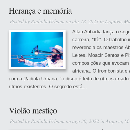
Herança e memória
Posted by
Radiola Urbana
on abr 18, 2023 in
Arquivo
,
Ma
Allan Abbadia lança o seg
carreira, “Ifè”. O trabalho 
reverencia os maestros Ab
Leites, Moacir Santos e Pi
composições que evocam a
africana. O trombonista e
com a Radiola Urbana: “o disco é feito de ritmos criad
ritmos existentes. O segredo está...
Violão mestiço
Posted by
Radiola Urbana
on ago 30, 2022 in
Arquivo
,
Ma