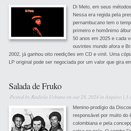
Di Melo, em seus métodos,
Nessa era regida pela pre
pernambucano tem o temp
primeiro e homônimo álbu
50 anos em 2025 e cada v
ouvintes mundo afora e Br
2002, já ganhou oito reedições em CD e vinil. Uma cóp
LP original pode ser negociada por um valor que gira em
Salada de Fruko
Posted by
Radiola Urbana
on out 28, 2024 in
Arquivo
|
3 
Menino-prodígio da Discos
responsável por muito do 
colombiana e pela concep