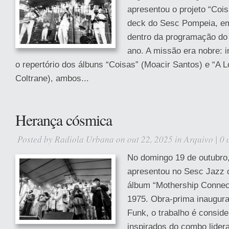
apresentou o projeto “Coi
deck do Sesc Pompeia, em
dentro da programação do
ano. A missão era nobre: i
o repertório dos álbuns “Coisas” (Moacir Santos) e “A
Coltrane), ambos...
Herança cósmica
Posted by
Radiola Urbana
on out 22, 2025 in
Arquivo
|
0 
No domingo 19 de outubro,
apresentou no Sesc Jazz c
álbum “Mothership Connec
1975. Obra-prima inaugur
Funk, o trabalho é consid
inspirados do combo lider