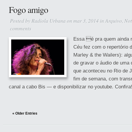
Fogo amigo
Posted by
Radiola Urbana
on mar 3, 2014 in
Arquivo
,
Not
comments
Essa é pra quem ainda n
Céu fez com o repertório d
Marley & the Wailers): alg
de gravar o áudio de uma
que aconteceu no Rio de J
fim de semana, com trans
canal a cabo Bis — e disponibilizar no youtube. Confira! 
« Older Entries