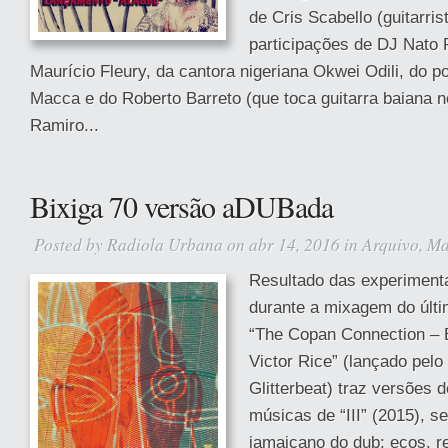
de Cris Scabello (guitarris
participações de DJ Nato P
Maurício Fleury, da cantora nigeriana Okwei Odili, do p
Macca e do Roberto Barreto (que toca guitarra baiana 
Ramiro...
Bixiga 70 versão aDUBada
Posted by
Radiola Urbana
on abr 14, 2016 in
Arquivo
,
Ma
Resultado das experiment
durante a mixagem do últ
“The Copan Connection – 
Victor Rice” (lançado pelo
Glitterbeat) traz versões 
músicas de “III” (2015), s
jamaicano do dub: ecos, r