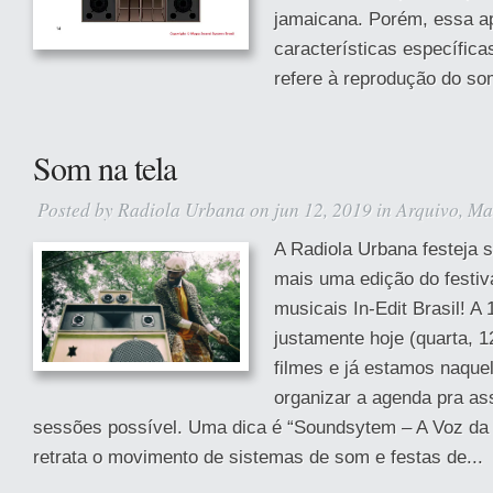
jamaicana. Porém, essa a
características específica
refere à reprodução do so
Som na tela
Posted by
Radiola Urbana
on jun 12, 2019 in
Arquivo
,
Ma
A Radiola Urbana festeja
mais uma edição do festiv
musicais In-Edit Brasil! A
justamente hoje (quarta, 
filmes e já estamos naque
organizar a agenda pra as
sessões possível. Uma dica é “Soundsytem – A Voz da
retrata o movimento de sistemas de som e festas de...