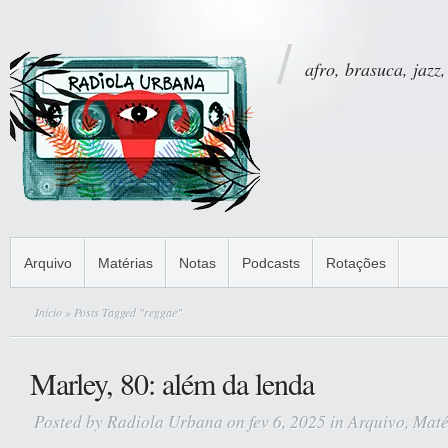
afro, brasuca, jazz,
Arquivo
Matérias
Notas
Podcasts
Rotações
Início
» Posts Tagged "reggae"
Marley, 80: além da lenda
Posted by
Radiola Urbana
on fev 6, 2025 in
Arquivo
,
Maté