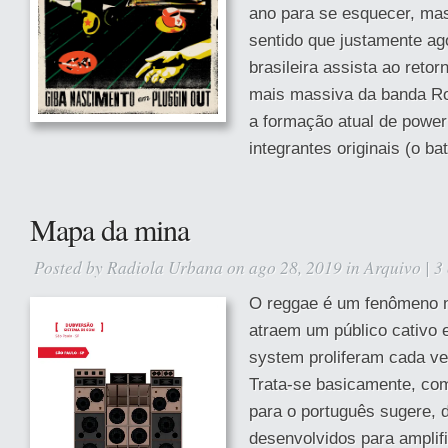
ano para se esquecer, ma
sentido que justamente ag
brasileira assista ao reto
mais massiva da banda R
a formação atual de power 
integrantes originais (o bat
Mapa da mina
Posted by
Radiola Urbana
on ago 28, 2019 in
Arquivo
|
3
O reggae é um fenômeno n
atraem um público cativo
system proliferam cada ve
Trata-se basicamente, como
para o português sugere,
desenvolvidos para amplif