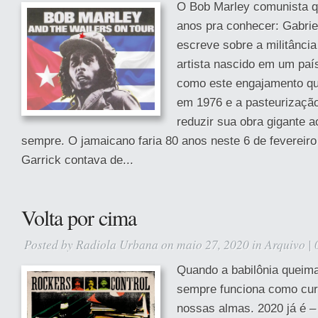
O Bob Marley comunista 
anos pra conhecer: Gabri
escreve sobre a militância
artista nascido em um paí
como este engajamento qu
em 1976 e a pasteurização
reduzir sua obra gigante 
sempre. O jamaicano faria 80 anos neste 6 de fevereiro
Garrick contava de...
Volta por cima
Posted by
Radiola Urbana
on maio 27, 2020 in
Arquivo
|
Quando a babilônia queim
sempre funciona como cur
nossas almas. 2020 já é –