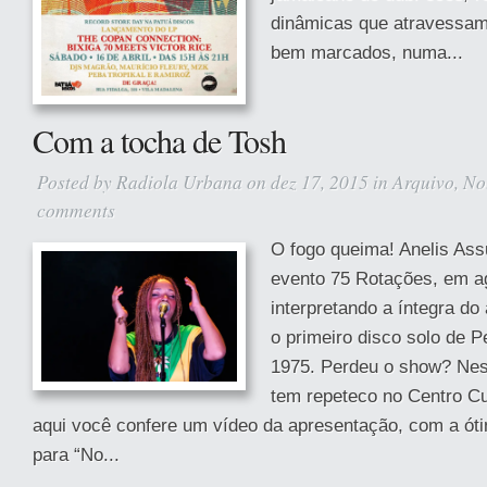
dinâmicas que atravessam 
bem marcados, numa...
Com a tocha de Tosh
Posted by
Radiola Urbana
on dez 17, 2015 in
Arquivo
,
No
comments
O fogo queima! Anelis Ass
evento 75 Rotações, em a
interpretando a íntegra do
o primeiro disco solo de 
1975. Perdeu o show? Nes
tem repeteco no Centro Cu
aqui você confere um vídeo da apresentação, com a ót
para “No...