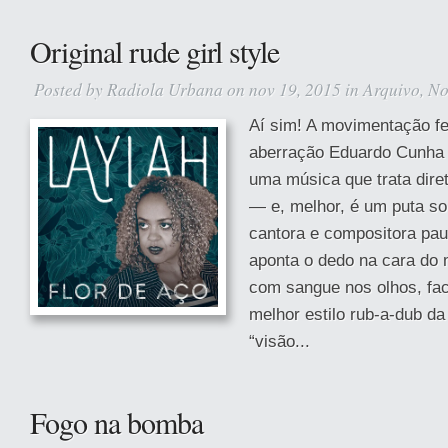
Original rude girl style
Posted by
Radiola Urbana
on nov 19, 2015 in
Arquivo
,
No
Aí sim! A movimentação fe
aberração Eduardo Cunha 
uma música que trata dire
— e, melhor, é um puta so
cantora e compositora pau
aponta o dedo na cara do
com sangue nos olhos, fac
melhor estilo rub-a-dub d
“visão...
Fogo na bomba