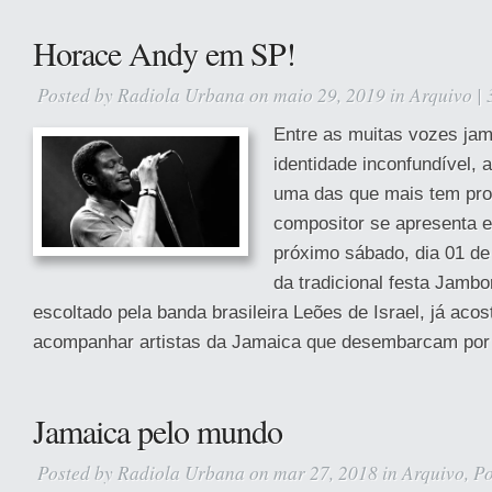
Horace Andy em SP!
Posted by
Radiola Urbana
on maio 29, 2019 in
Arquivo
|
Entre as muitas vozes ja
identidade inconfundível,
uma das que mais tem pro
compositor se apresenta 
próximo sábado, dia 01 de
da tradicional festa Jambo
escoltado pela banda brasileira Leões de Israel, já aco
acompanhar artistas da Jamaica que desembarcam por 
Jamaica pelo mundo
Posted by
Radiola Urbana
on mar 27, 2018 in
Arquivo
,
Po