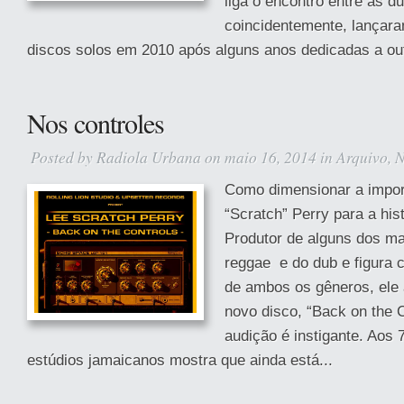
liga o encontro entre as d
coincidentemente, lançar
discos solos em 2010 após alguns anos dedicadas a outr
Nos controles
Posted by
Radiola Urbana
on maio 16, 2014 in
Arquivo
,
N
Como dimensionar a impor
“Scratch” Perry para a his
Produtor de alguns dos ma
reggae e do dub e figura 
de ambos os gêneros, ele
novo disco, “Back on the C
audição é instigante. Aos 
estúdios jamaicanos mostra que ainda está...