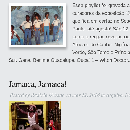
Essa playlist foi gravada 
curadores da exposição “J
que fica em cartaz no Se
Paulo, até agosto! São 12
como o reggae reverberou
África e do Caribe: Nigér
Verde, São Tomé e Príncipe
Sul, Gana, Benin e Guadalupe. Ouça! 1 – Witch Doctor..
Jamaica, Jamaica!
Posted by
Radiola Urbana
on mar 12, 2018 in
Arquivo
,
No