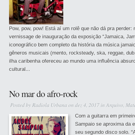
Pow, pow, pow! Está aí um rolê que não dá pra perder: 
vernissage de inauguração da exposição “Jamaica, Ja
iconográfico bem completo da história da música jamai
gêneros musicais (mento, rocksteady, ska, reggae, dub,
ilha caribenha ofereceu ao mundo uma influência absur
cultural...
No mar do afro-rock
Posted by
Radiola Urbana
on dez 4, 2017 in
Arquivo
,
Mat
Com a guitarra em primeir
Sampaio se aproxima da es
seu segundo disco solo. “