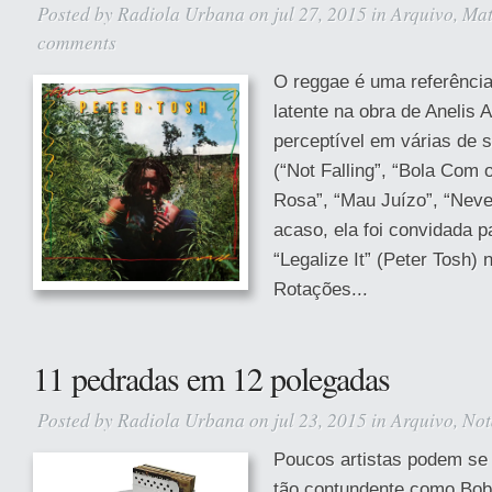
Posted by
Radiola Urbana
on jul 27, 2015 in
Arquivo
,
Mat
comments
O reggae é uma referênci
latente na obra de Anelis
perceptível em várias de
(“Not Falling”, “Bola Com 
Rosa”, “Mau Juízo”, “Nev
acaso, ela foi convidada pa
“Legalize It” (Peter Tosh) 
Rotações...
11 pedradas em 12 polegadas
Posted by
Radiola Urbana
on jul 23, 2015 in
Arquivo
,
Not
Poucos artistas podem se
tão contundente como Bob