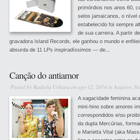
primórdios nos anos 60, 
selos jamaicanos, o nível 
estabelecido foi sempre al
de sua carreira. A partir 
gravadora Island Records, ele ganhou o mundo e enfile
absurda de 11 LPs inspiradíssimos — de...
Canção do antiamor
Posted by
Radiola Urbana
on ago 12, 2014 in
Arquivo
,
No
A sagacidade feminina ac
mini-hino sobre amores im
correspondidos e/ou proibi
da dupla Mercúrias, forma
e Marietta Vital (aka Mas