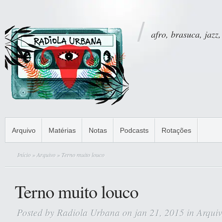
afro, brasuca, jazz,
Arquivo
Matérias
Notas
Podcasts
Rotações
Início
»
Arquivo
» Terno muito louco
Terno muito louco
Posted by
Radiola Urbana
on jan 21, 2015 in
Arqui