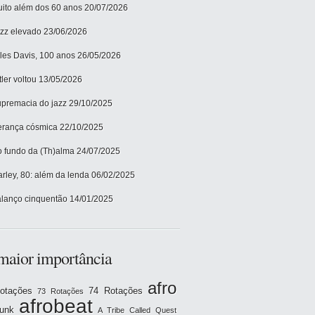
ito além dos 60 anos
20/07/2026
zz elevado
23/06/2026
les Davis, 100 anos
26/05/2026
tler voltou
13/05/2026
premacia do jazz
29/10/2025
rança cósmica
22/10/2025
 fundo da (Th)alma
24/07/2025
rley, 80: além da lenda
06/02/2025
lanço cinquentão
14/01/2025
maior importância
afro
otações
74 Rotações
73 Rotações
afrobeat
funk
A Tribe Called Quest