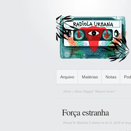
Arquivo
Matérias
Notas
Pod
Início
» Posts Tagged "Sharon Jones"
Força estranha
Posted by
Radiola Urbana
on fev 6, 2018 in
Arq