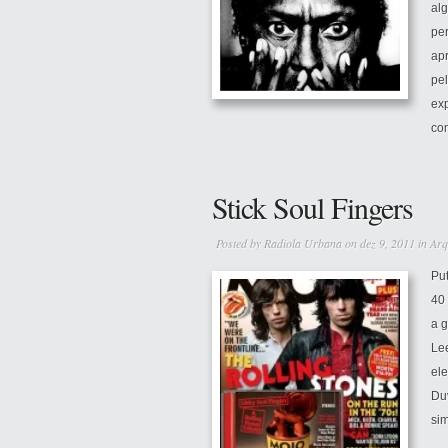
al
per
ap
pel
ex
com
Stick Soul Fingers
Posted by
Radiola Urbana
on dez 9, 2011 in
Arq
Put
40 
a g
Le
ele
Du
sim