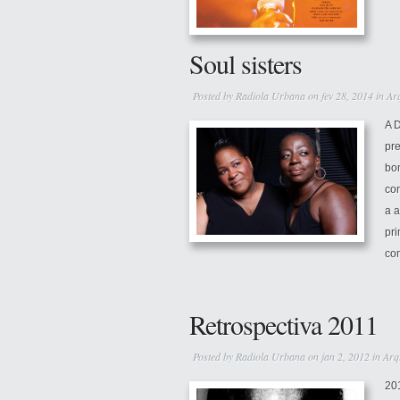
Soul sisters
Posted by
Radiola Urbana
on fev 28, 2014 in
Ar
A 
pr
bom
co
a 
pri
co
Retrospectiva 2011
Posted by
Radiola Urbana
on jan 2, 2012 in
Arq
201