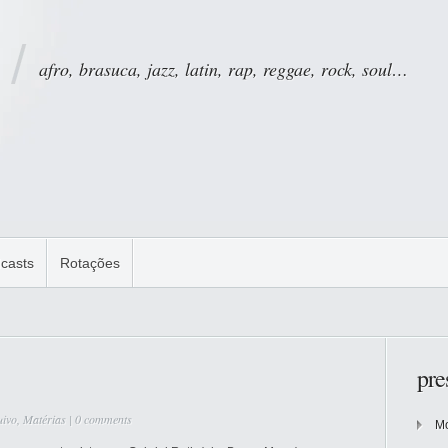
afro, brasuca, jazz, latin, rap, reggae, rock, soul…
casts
Rotações
pre
uivo
,
Matérias
|
0 comments
Mo