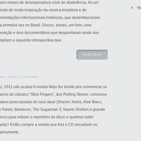
guns meses de desesperadora crise de abstinência, foi um
Y
íodo de muita inspiração da música brasileira e de
resentações internacionais históricas, que desembarcaram
a primeira vez no Brasil. Discos, shows, um livro, uma
posição e dois documentários que despontaram neste ano
põem a seguinte retrospectiva que...
Read More
uivo
,
Notas
|
0 comments
z, 2011 não acaba! A revista Mojo fez bonito pra comemorar os
anos do clássico “Stick Fingers”, dos Rolling Stones: convocou
alera peso-pesado do soul atual (Sharon Jones, Aloe Blacc,
e Fields, Bamboos, The Sugarman 3, Naomi Shelton e grande
nco) para refazer o repertório do disco e quebrou tudo!
vida? Então compre a revista que traz o CD encartado ou
plesmente...