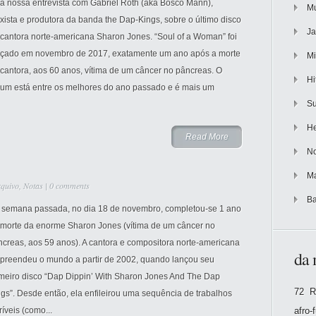
ia nossa entrevista com Gabriel Roth (aka Bosco Mann),
Mu
xista e produtora da banda the Dap-Kings, sobre o último disco
Ja
 cantora norte-americana Sharon Jones. “Soul of a Woman” foi
nçado em novembro de 2017, exatamente um ano após a morte
Mi
cantora, aos 60 anos, vítima de um câncer no pâncreas. O
Hi
bum está entre os melhores do ano passado e é mais um
Su
He
Read More
No
Ma
quivo
,
Notas
|
0 comments
Ba
 semana passada, no dia 18 de novembro, completou-se 1 ano
 morte da enorme Sharon Jones (vítima de um câncer no
creas, aos 59 anos). A cantora e compositora norte-americana
da 
rpreendeu o mundo a partir de 2002, quando lançou seu
imeiro disco “Dap Dippin’ With Sharon Jones And The Dap
72 R
gs”. Desde então, ela enfileirou uma sequência de trabalhos
ríveis (como...
afro-