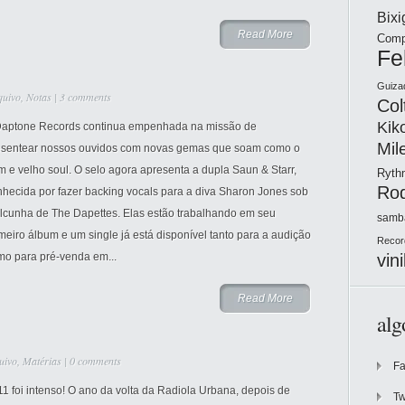
Bix
Read More
Comp
Fe
Guiza
quivo
,
Notas
|
3 comments
Col
Kik
Daptone Records continua empenhada na missão de
Mil
esentear nossos ouvidos com novas gemas que soam como o
 e velho soul. O selo agora apresenta a dupla Saun & Starr,
Ryt
Ro
nhecida por fazer backing vocals para a diva Sharon Jones sob
alcunha de The Dapettes. Elas estão trabalhando em seu
samb
meiro álbum e um single já está disponível tanto para a audição
Recor
vini
mo para pré-venda em...
Read More
alg
uivo
,
Matérias
|
0 comments
F
1 foi intenso! O ano da volta da Radiola Urbana, depois de
Tw