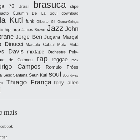
brasuca
iga 70
Brasil
clipe
acto
Curumin
De La Soul
download
la Kuti
funk
Gilberto Gil
Goma-Gringa
Jazz
John
hip hop
James Brown
do
trane
Jorge Ben
Juçara Marçal
o Dinucci
Marcelo Cabral
Metá Metá
es Davis
mixtape
Orchestre Poly-
rap
reggae
hmo de Cotonou
rock
drigo Campos
Romulo Fróes
soul
Seun Kuti
a
Sesc Santana
Soundway
Thiago França
tony allen
ds
l
o mais
acebook
itter