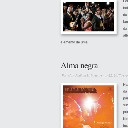
Le
bai
da
la
da 
ál
elemento de uma...
Alma negra
Posted by
Radiola Urbana
on nov 22, 2017 in
Ar
Na
da
pân
su
pr
Kin
inc