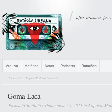
afro, brasuca, jazz,
Arquivo
Matérias
Notas
Podcasts
Rotações
Início
» Posts Tagged "Rodrigo Brandão"
Goma-Laca
Posted by
Radiola Urbana
on dez 2, 2011 in
Arquivo
,
Mat