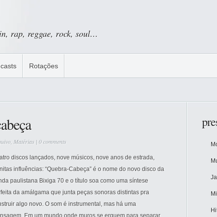
tin, rap, reggae, rock, soul…
casts
Rotações
pre
cabeça
quivo
,
Matérias
|
0 comments
Mo
atro discos lançados, nove músicos, nove anos de estrada,
Mu
initas influências: “Quebra-Cabeça” é o nome do novo disco da
Ja
da paulistana Bixiga 70 e o título soa como uma síntese
feita da amálgama que junta peças sonoras distintas pra
Mi
struir algo novo. O som é instrumental, mas há uma
Hi
nsagem. Em um mundo onde muros se erguem para separar