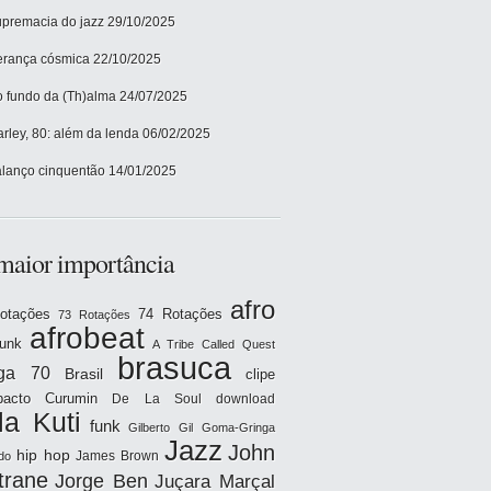
premacia do jazz
29/10/2025
rança cósmica
22/10/2025
 fundo da (Th)alma
24/07/2025
rley, 80: além da lenda
06/02/2025
lanço cinquentão
14/01/2025
maior importância
afro
otações
74 Rotações
73 Rotações
afrobeat
funk
A Tribe Called Quest
brasuca
iga 70
Brasil
clipe
acto
Curumin
De La Soul
download
la Kuti
funk
Gilberto Gil
Goma-Gringa
Jazz
John
hip hop
James Brown
do
trane
Jorge Ben
Juçara Marçal