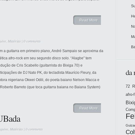
Su
He
Read More
No
Ma
uivo
,
Matérias
|
0 comments
Ba
m a guitarra em primeiro plano, André Sampaio se aproxima da
ética afro-rock em seu segundo disco solo. “Alagbe” tem
dução de Cris Scabello (guitarrista do Bixiga 70) e
da 
ticipações de DJ Nato PK, do tecladista Maurício Fleury, da
ntora nigeriana Okwei Odili, do poeta baiano Nelson Macca e
72 R
Roberto Barreto (que toca guitarra baiana no Baiana System)
afro-
Bix
Read More
Comp
DUBada
Fe
Guiza
quivo
,
Matérias
|
0 comments
Col