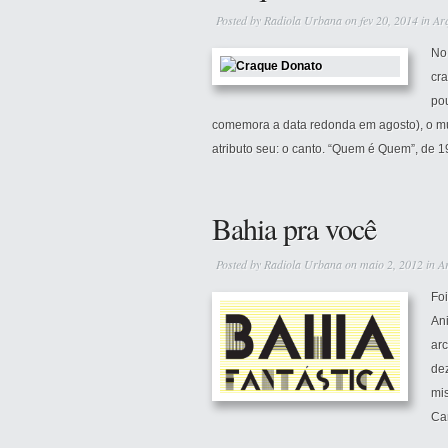
Posted by
Radiola Urbana
on fev 20, 2014 in
Ar
No
cr
pou
comemora a data redonda em agosto), o mú
atributo seu: o canto. “Quem é Quem”, de 19
Bahia pra você
Posted by
Radiola Urbana
on maio 2, 2012 in
A
Foi
An
arc
de
mis
Ca