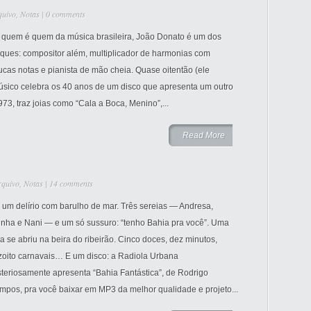
quivo
,
Notas
|
0 comments
 quem é quem da música brasileira, João Donato é um dos
aques: compositor além, multiplicador de harmonias com
cas notas e pianista de mão cheia. Quase oitentão (ele
sico celebra os 40 anos de um disco que apresenta um outro
73, traz joias como “Cala a Boca, Menino”,...
Read More
rquivo
,
Notas
|
14 comments
 um delírio com barulho de mar. Três sereias — Andresa,
inha e Nani — e um só sussuro: “tenho Bahia pra você”. Uma
a se abriu na beira do ribeirão. Cinco doces, dez minutos,
zoito carnavais… E um disco: a Radiola Urbana
teriosamente apresenta “Bahia Fantástica”, de Rodrigo
mpos, pra você baixar em MP3 da melhor qualidade e projeto...