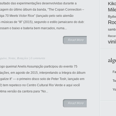
Kik
sultado das experimentações desenvolvidas durante a
Mil
xagem do último álbum da banda, “The Copan Connection –
iga 70 Meets Victor Rice” (lançado pelo selo alemão
Ryt
Ro
s músicas de “III” (2015), segundo o estilo jamaicano do dub:
essam o baixo e bateria bem marcados, numa...
samb
Recor
Read More
vini
alg
quivo
,
Notas
,
Rotações
|
0 comments
fogo queima! Anelis Assumpção participou do evento 75
F
tações, em agosto de 2015, interpretando a íntegra do álbum
galize It” — o primeiro disco solo de Peter Tosh, lançado em
Tw
 tem repeteco no Centro Cultural Rio Verde e aqui você
Y
tima versão da cantora para “No...
Read More