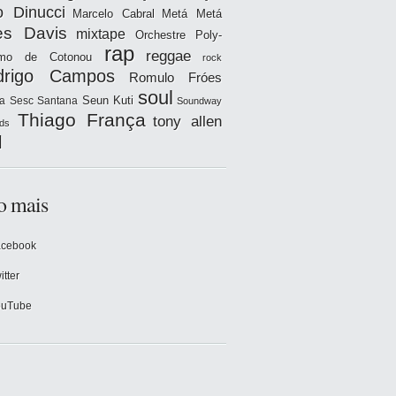
o Dinucci
Marcelo Cabral
Metá Metá
es Davis
mixtape
Orchestre Poly-
rap
reggae
hmo de Cotonou
rock
drigo Campos
Romulo Fróes
soul
Seun Kuti
a
Sesc Santana
Soundway
Thiago França
tony allen
ds
l
o mais
acebook
itter
ouTube