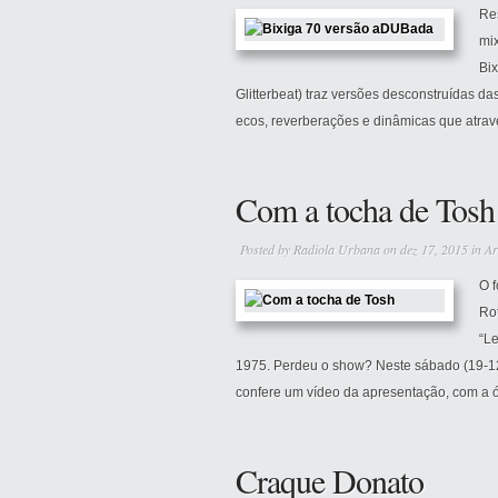
Re
mi
Bix
Glitterbeat) traz versões desconstruídas da
ecos, reverberações e dinâmicas que atrav
Com a tocha de Tosh
Posted by
Radiola Urbana
on dez 17, 2015 in
Ar
O 
Ro
“Le
1975. Perdeu o show? Neste sábado (19-12)
confere um vídeo da apresentação, com a ó
Craque Donato