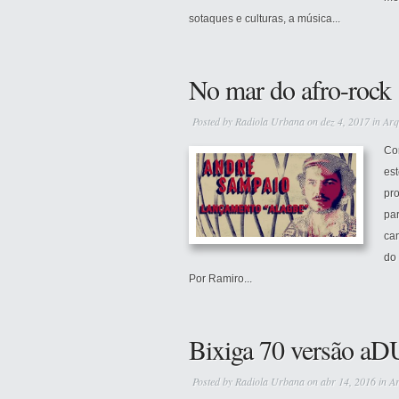
sotaques e culturas, a música...
No mar do afro-rock
Posted by
Radiola Urbana
on dez 4, 2017 in
Arq
Co
est
pro
par
ca
do 
Por Ramiro...
Bixiga 70 versão a
Posted by
Radiola Urbana
on abr 14, 2016 in
Ar