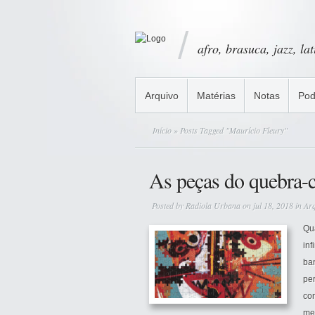
afro, brasuca, jazz, la
Arquivo
Matérias
Notas
Pod
Início
» Posts Tagged "Maurício Fleury"
As peças do quebra-
Posted by
Radiola Urbana
on jul 18, 2018 in
Ar
Qu
inf
ban
per
con
me