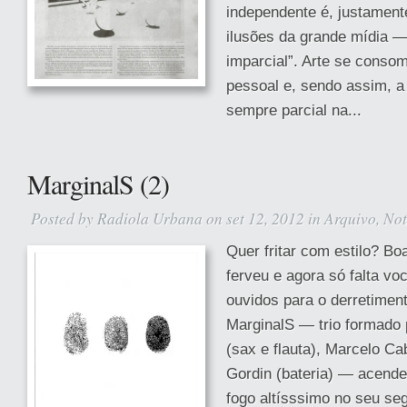
independente é, justamente
ilusões da grande mídia — 
imparcial”. Arte se consome
pessoal e, sendo assim, a
sempre parcial na...
MarginalS (2)
Posted by
Radiola Urbana
on set 12, 2012 in
Arquivo
,
Not
Quer fritar com estilo? Boa
ferveu e agora só falta vo
ouvidos para o derretiment
MarginalS — trio formado 
(sax e flauta), Marcelo Ca
Gordin (bateria) — acend
fogo altísssimo no seu se