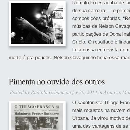
Romulo Fróes acaba de la
de sua carreira — o prime
composições próprias. “Re
músicas de Nelson Cavaqu
participações de Dona Ina
Criolo. O resultado é lind
Leia nossa entrevista com
morte é pra poucos. Nelson Cavaquinho tinha essa ma
Pimenta no ouvido dos outros
Posted by
Radiola Urbana
on fev 26, 2014 in
Arquivo
,
Mat
O saxofonista Thiago Fran
mais robustos na nuvem d
Urbana. Já virou motivo d
uma das vantagens de se 