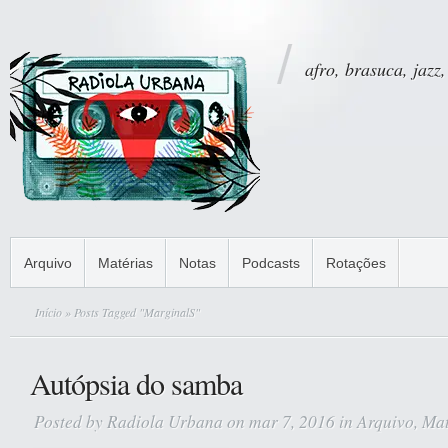
afro, brasuca, jazz,
Arquivo
Matérias
Notas
Podcasts
Rotações
Início
» Posts Tagged "MarginalS"
Autópsia do samba
Posted by
Radiola Urbana
on mar 7, 2016 in
Arquivo
,
Mat