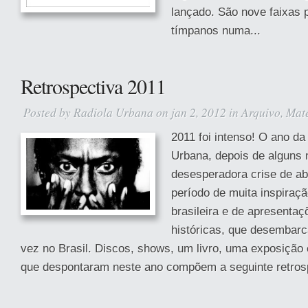
lançado. São nove faixas p
tímpanos numa...
Retrospectiva 2011
Posted by
Radiola Urbana
on jan 2, 2012 in
Arquivo
,
Maté
2011 foi intenso! O ano da
Urbana, depois de alguns
desesperadora crise de ab
período de muita inspiraç
brasileira e de apresentaç
históricas, que desembarc
vez no Brasil. Discos, shows, um livro, uma exposição
que despontaram neste ano compõem a seguinte retrosp