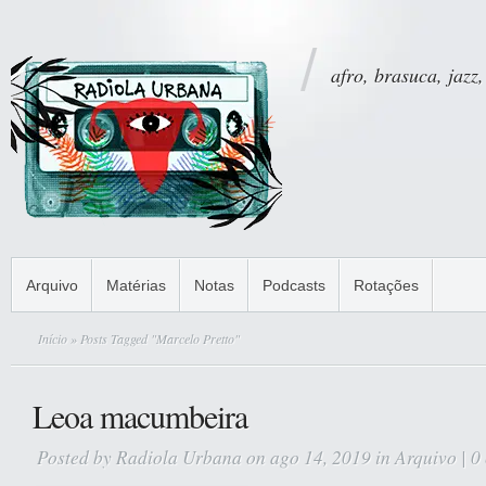
afro, brasuca, jazz,
Arquivo
Matérias
Notas
Podcasts
Rotações
Início
» Posts Tagged "Marcelo Pretto"
Leoa macumbeira
Posted by
Radiola Urbana
on ago 14, 2019 in
Arquivo
|
0