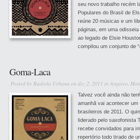
seu novo trabalho recém l
Populares do Brasil de Els
reúne 20 músicas e um li
páginas, em uma odisseia
ao legado de Elsie Housto
compilou um conjunto de “
Goma-Laca
Posted by
Radiola Urbana
on dez 2, 2011 in
Arquivo
,
Mat
Talvez você ainda não ten
amanhã vai acontecer um
brasileiros de 2011. O qu
liderado pelo saxofonista
recebe convidados para in
repertório todo tirado de 