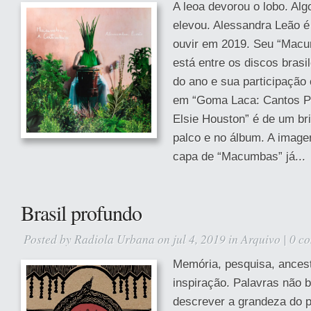
A leoa devorou o lobo. Alg
elevou. Alessandra Leão 
ouvir em 2019. Seu “Mac
está entre os discos brasi
do ano e sua participação
em “Goma Laca: Cantos Po
Elsie Houston” é de um bri
palco e no álbum. A imag
capa de “Macumbas” já...
Brasil profundo
Posted by
Radiola Urbana
on jul 4, 2019 in
Arquivo
|
0 c
Memória, pesquisa, ancest
inspiração. Palavras não 
descrever a grandeza do 