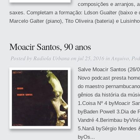
composições e arranjos, a
saxes. Completam a formação: Ldson Gualter (baixo e d
Marcelo Galter (piano), Tito Oliveira (bateria) e Luisinho
Moacir Santos, 90 anos
Posted by
Radiola Urbana
on jul 25, 2016 in
Arquivo
,
Pod
Salve Moacir Santos (26/0
Novo podcast presta hom
do maestro pernambucano
gênios da história da mús
1.Coisa Nº 4 byMoacir Sa
byBaden Powell 3.Dia de 
Vandré 4.Berimbau byViní
5.Nanã bySérgio Mendes 
byOs...