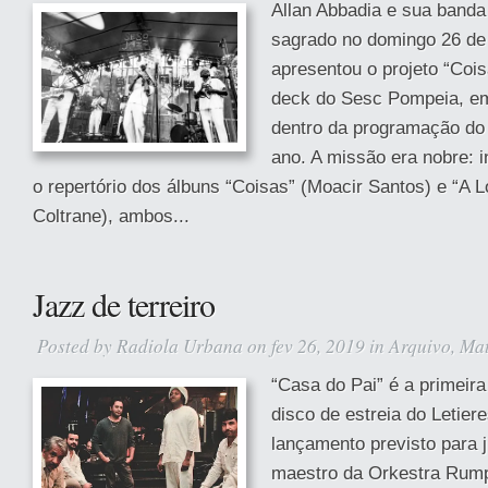
Allan Abbadia e sua banda 
sagrado no domingo 26 de
apresentou o projeto “Coi
deck do Sesc Pompeia, em
dentro da programação do
ano. A missão era nobre: i
o repertório dos álbuns “Coisas” (Moacir Santos) e “A
Coltrane), ambos...
Jazz de terreiro
Posted by
Radiola Urbana
on fev 26, 2019 in
Arquivo
,
Mat
“Casa do Pai” é a primeir
disco de estreia do Letier
lançamento previsto para 
maestro da Orkestra Rump