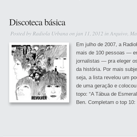
Discoteca básica
Posted by
Radiola Urbana
on jan 11, 2012 in
Arquivo
,
Ma
Em julho de 2007, a Radi
mais de 100 pessoas — en
jornalistas — pra eleger 
da história. Por mais subje
seja, a lista revelou um p
de uma geração e colocou 
topo: “A Tábua de Esmeral
Ben. Completam o top 10: 