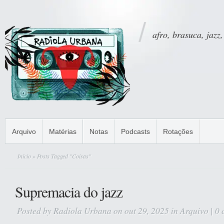
afro, brasuca, jazz,
Arquivo
Matérias
Notas
Podcasts
Rotações
Início
» Posts Tagged "Coisas"
Supremacia do jazz
Posted by
Radiola Urbana
on out 29, 2025 in
Arquivo
|
0 