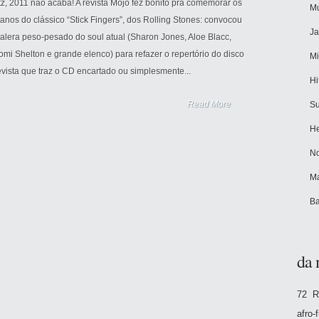
z, 2011 não acaba! A revista Mojo fez bonito pra comemorar os
Mu
anos do clássico “Stick Fingers”, dos Rolling Stones: convocou
Ja
alera peso-pesado do soul atual (Sharon Jones, Aloe Blacc,
i Shelton e grande elenco) para refazer o repertório do disco
Mi
vista que traz o CD encartado ou simplesmente...
Hi
Read More
Su
He
No
Ma
Ba
da 
72 R
afro-