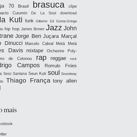
brasuca
iga 70
Brasil
clipe
acto
Curumin
De La Soul
download
la Kuti
funk
Gilberto Gil
Goma-Gringa
Jazz
John
hip hop
James Brown
do
trane
Jorge Ben
Juçara Marçal
o Dinucci
Marcelo Cabral
Metá Metá
es Davis
mixtape
Orchestre Poly-
rap
reggae
hmo de Cotonou
rock
drigo Campos
Romulo Fróes
soul
Seun Kuti
a
Sesc Santana
Soundway
Thiago França
tony allen
ds
l
o mais
acebook
itter