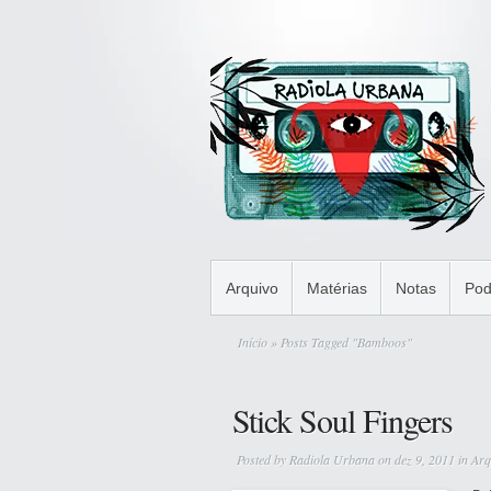
Arquivo
Matérias
Notas
Pod
Início
» Posts Tagged "Bamboos"
Stick Soul Fingers
Posted by
Radiola Urbana
on dez 9, 2011 in
Arq