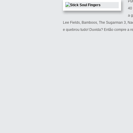
Put
40 
a g
Lee Fields, Bamboos, The Sugarman 3, Naom
e quebrou tudo! Duvida? Então compre a re