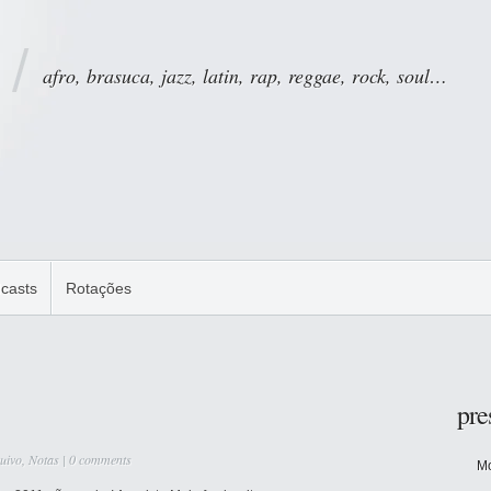
afro, brasuca, jazz, latin, rap, reggae, rock, soul…
casts
Rotações
pre
uivo
,
Notas
|
0 comments
Mo