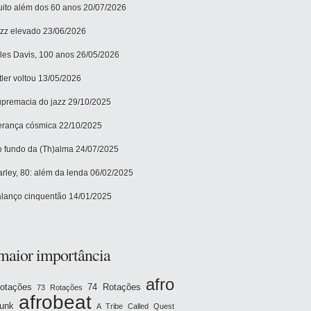
ito além dos 60 anos
20/07/2026
zz elevado
23/06/2026
les Davis, 100 anos
26/05/2026
tler voltou
13/05/2026
premacia do jazz
29/10/2025
rança cósmica
22/10/2025
 fundo da (Th)alma
24/07/2025
rley, 80: além da lenda
06/02/2025
lanço cinquentão
14/01/2025
maior importância
afro
otações
74 Rotações
73 Rotações
afrobeat
funk
A Tribe Called Quest