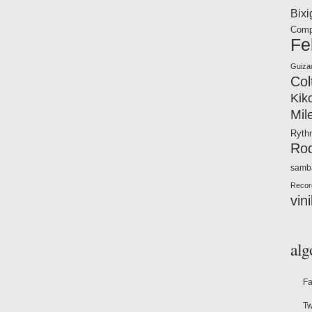
Bix
Comp
Fe
Guiza
Col
Kik
Mil
Ryt
Ro
samb
Recor
vini
alg
F
Tw