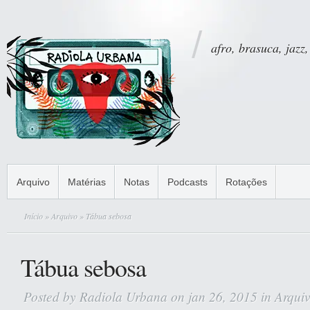
afro, brasuca, jazz,
Arquivo
Matérias
Notas
Podcasts
Rotações
Início
»
Arquivo
» Tábua sebosa
Tábua sebosa
Posted by
Radiola Urbana
on jan 26, 2015 in
Arqui