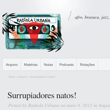
afro, brasuca, jazz,
Arquivo
Matérias
Notas
Podcasts
Rotações
Início
»
Arquivo
» Surrupiadores natos!
Surrupiadores natos!
Posted by
Radiola Urbana
on maio 9, 2012 in
Arqui