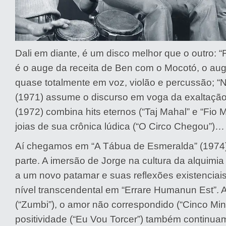
Dali em diante, é um disco melhor que o outro: “
é o auge da receita de Ben com o Mocotó, o aug
quase totalmente em voz, violão e percussão; “
(1971) assume o discurso em voga da exaltação 
(1972) combina hits eternos (“Taj Mahal” e “Fio 
joias de sua crônica lúdica (“O Circo Chegou”)…
Aí chegamos em “A Tábua de Esmeralda” (1974),
parte. A imersão de Jorge na cultura da alquimia
a um novo patamar e suas reflexões existencia
nível transcendental em “Errare Humanun Est”. A
(“Zumbi”), o amor não correspondido (“Cinco Min
positividade (“Eu Vou Torcer”) também continua