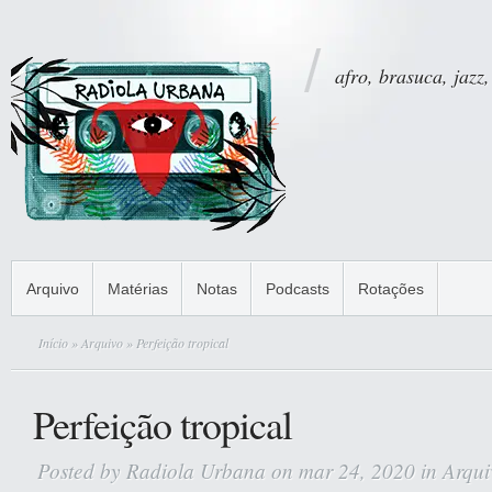
afro, brasuca, jazz,
Arquivo
Matérias
Notas
Podcasts
Rotações
Início
»
Arquivo
» Perfeição tropical
Perfeição tropical
Posted by
Radiola Urbana
on mar 24, 2020 in
Arqui