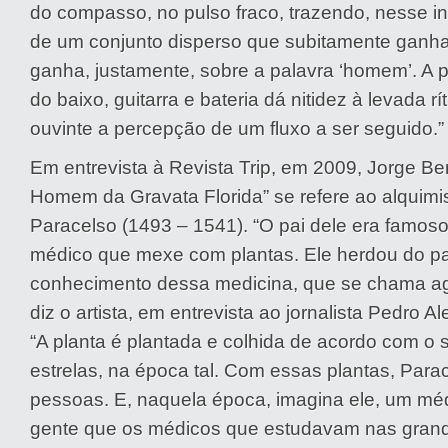
do compasso, no pulso fraco, trazendo, nesse in
de um conjunto disperso que subitamente ganha
ganha, justamente, sobre a palavra ‘homem’. A par
do baixo, guitarra e bateria dá nitidez à levada r
ouvinte a percepção de um fluxo a ser seguido.”
Em entrevista à Revista Trip, em 2009, Jorge Be
Homem da Gravata Florida” se refere ao alquimi
Paracelso (1493 – 1541). “O pai dele era famos
médico que mexe com plantas. Ele herdou do pai
conhecimento dessa medicina, que se chama agri
diz o artista, em entrevista ao jornalista Pedro 
“A planta é plantada e colhida de acordo com o s
estrelas, na época tal. Com essas plantas, Para
pessoas. E, naquela época, imagina ele, um méd
gente que os médicos que estudavam nas gran