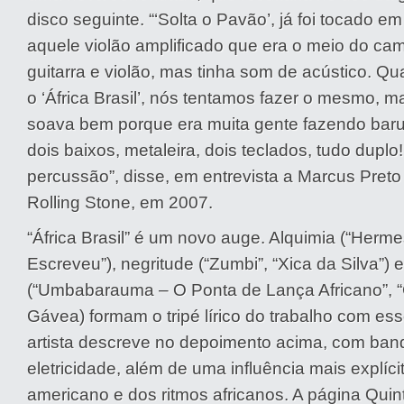
disco seguinte. “‘Solta o Pavão’, já foi tocado e
aquele violão amplificado que era o meio do cam
guitarra e violão, mas tinha som de acústico. Qu
o ‘África Brasil’, nós tentamos fazer o mesmo, 
soava bem porque era muita gente fazendo barul
dois baixos, metaleira, dois teclados, tudo duplo
percussão”, disse, em entrevista a Marcus Preto 
Rolling Stone, em 2007.
“África Brasil” é um novo auge. Alquimia (“Herme
Escreveu”), negritude (“Zumbi”, “Xica da Silva”) e
(“Umbabarauma – O Ponta de Lança Africano”, 
Gávea) formam o tripé lírico do trabalho com es
artista descreve no depoimento acima, com ban
eletricidade, além de uma influência mais explíci
americano e dos ritmos africanos. A página Quin