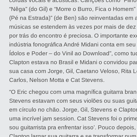
cordas vocais e acústicas. Canções como “Filho
“Nêga” (do Gil) e “Morre o Burro, Fica o Home
(Pé na Estrada)” (de Ben) são reinventadas em 
músicas se estendem às vezes por mais de dez m
por trás do encontro é preciosa. O importante ex
indústria fonográfica André Midani conta em seu l
Ídolos e Poder – do Vinil ao Download”, como tu
Clapton estava no Brasil e Midani o convidou pa
sua casa com Jorge, Gil, Caetano Veloso, Rita 
Carlos, Nelson Motta e Cat Stevens.
“O Eric chegou com uma magnífica guitarra branc
Stevens estavam com seus violões ou suas guit
em círculo no chão. Jorge, Gil, Stevens e Clapto
uma incrível jam session. Cat Stevens foi o prime
sou guitarrista pra enfrentar isso’. Pouco depois,
Clapton largar sua guitarra e se transformar nu