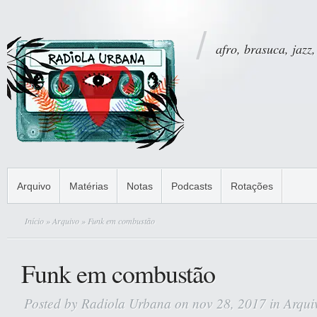
afro, brasuca, jazz,
Arquivo
Matérias
Notas
Podcasts
Rotações
Início
»
Arquivo
» Funk em combustão
Funk em combustão
Posted by
Radiola Urbana
on nov 28, 2017 in
Arqui