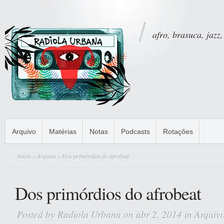
afro, brasuca, jazz,
Arquivo
Matérias
Notas
Podcasts
Rotações
Início
»
Arquivo
» Dos primórdios do afrobeat
Dos primórdios do afrobeat
Posted by
Radiola Urbana
on abr 2, 2014 in
Arquiv