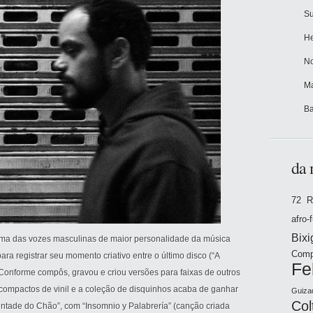
Su
He
No
Ma
Ba
da 
72 R
afro-
Bix
uma das vozes masculinas de maior personalidade da música
Comp
para registrar seu momento criativo entre o último disco (“A
Fe
 Conforme compôs, gravou e criou versões para faixas de outros
compactos de vinil e a coleção de disquinhos acaba de ganhar
Guiza
Col
ontade do Chão”, com “Insomnio y Palabrería” (canção criada