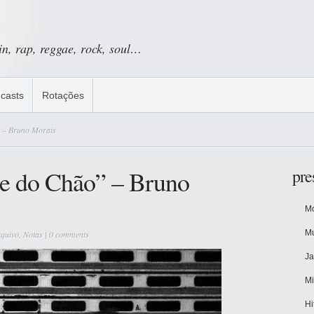
tin, rap, reggae, rock, soul…
casts
Rotações
 – Bruno Morais
de do Chão” – Bruno
pre
Mo
Mu
quivo
,
Notas
|
0 comments
Ja
Mi
Hi