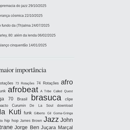
premacia do jazz
29/10/2025
rança cósmica
22/10/2025
 fundo da (Th)alma
24/07/2025
rley, 80: além da lenda
06/02/2025
lanço cinquentão
14/01/2025
maior importância
afro
otações
74 Rotações
73 Rotações
afrobeat
funk
A Tribe Called Quest
brasuca
iga 70
Brasil
clipe
acto
Curumin
De La Soul
download
la Kuti
funk
Gilberto Gil
Goma-Gringa
Jazz
John
hip hop
James Brown
do
trane
Jorge Ben
Juçara Marçal