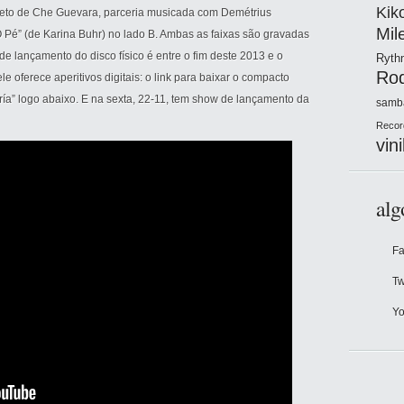
Kik
to de Che Guevara, parceria musicada com Demétrius
Mil
O Pé” (de Karina Buhr) no lado B. Ambas as faixas são gravadas
 de lançamento do disco físico é entre o fim deste 2013 e o
Ryt
Ro
 oferece aperitivos digitais: o link para baixar o compacto
ría” logo abaixo. E na sexta, 22-11, tem show de lançamento da
samb
Recor
vini
alg
F
Tw
Y