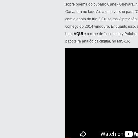
sobre poema do cubano Canek Guevara, ne
Carvalho) no lado A e a uma versão para “
com o apoio do trio 3 Cruzeiros. A previsão
começo do 2014 vindouro. Enquanto isso, ele
bem
AQUI
e o clipe de “Insomnio y Palabre
pacoteira analógica-digital, no MIS-SP.