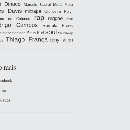
o Dinucci
Marcelo Cabral
Metá Metá
es Davis
mixtape
Orchestre Poly-
rap
reggae
hmo de Cotonou
rock
drigo Campos
Romulo Fróes
soul
Seun Kuti
a
Sesc Santana
Soundway
Thiago França
tony allen
ds
l
o mais
acebook
itter
ouTube