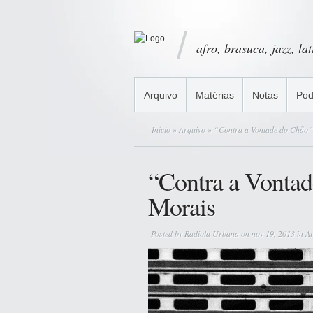
afro, brasuca, jazz, la
Arquivo
Matérias
Notas
Pod
Início
»
Arquivo
» “Contra a Vontade do Chão”
“Contra a Vonta
Morais
Posted by
Radiola Urbana
on nov 19, 2013 in
Ar