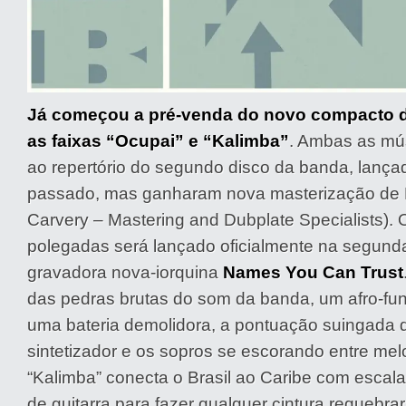
Já começou a pré-venda do novo compacto d
as faixas “Ocupai” e “Kalimba”
. Ambas as mú
ao repertório do segundo disco da banda, lança
passado, mas ganharam nova masterização de F
Carvery – Mastering and Dubplate Specialists). 
polegadas será lançado oficialmente na segunda
gravadora nova-iorquina
Names You Can Trust
das pedras brutas do som da banda, um afro-fun
uma bateria demolidora, a pontuação suingada 
sintetizador e os sopros se escorando entre mel
“Kalimba” conecta o Brasil ao Caribe com escala 
de guitarra para fazer qualquer cintura requebrar