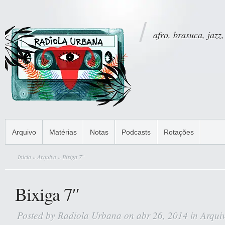
afro, brasuca, jazz,
Arquivo
Matérias
Notas
Podcasts
Rotações
Início
»
Arquivo
» Bixiga 7″
Bixiga 7″
Posted by
Radiola Urbana
on abr 26, 2014 in
Arqui