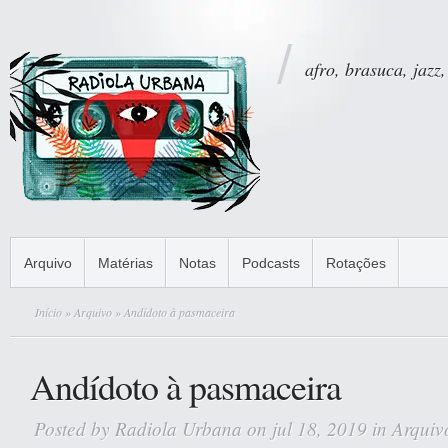
afro, brasuca, jazz,
Arquivo
Matérias
Notas
Podcasts
Rotações
Início
»
Arquivo
» Andídoto à pasmaceira
Andídoto à pasmaceira
Posted by
Radiola Urbana
on jul 18, 2019 in
Arquiv