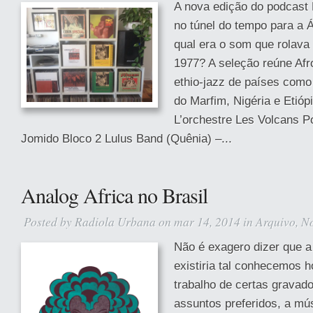
A nova edição do podcast 
no túnel do tempo para a Á
qual era o som que rolava
1977? A seleção reúne Afro
ethio-jazz de países como
do Marfim, Nigéria e Etióp
L’orchestre Les Volcans P
Jomido Bloco 2 Lulus Band (Quênia) –...
Analog Africa no Brasil
Posted by
Radiola Urbana
on mar 14, 2014 in
Arquivo
,
No
Não é exagero dizer que a
existiria tal conhecemos h
trabalho de certas grava
assuntos preferidos, a mú