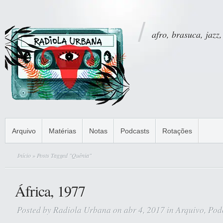
afro, brasuca, jazz,
Arquivo
Matérias
Notas
Podcasts
Rotações
Início
» Posts Tagged "Quênia"
África, 1977
Posted by
Radiola Urbana
on abr 4, 2017 in
Arquivo
,
Pod