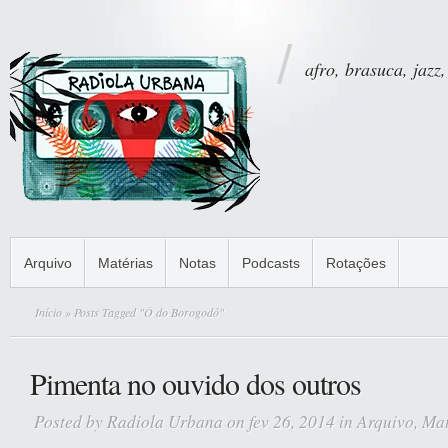
afro, brasuca, jazz,
Arquivo
Matérias
Notas
Podcasts
Rotações
Início
» Posts Tagged "Ó do Borogodó"
Pimenta no ouvido dos outros
Posted by
Radiola Urbana
on fev 26, 2014 in
Arquivo
,
Mat