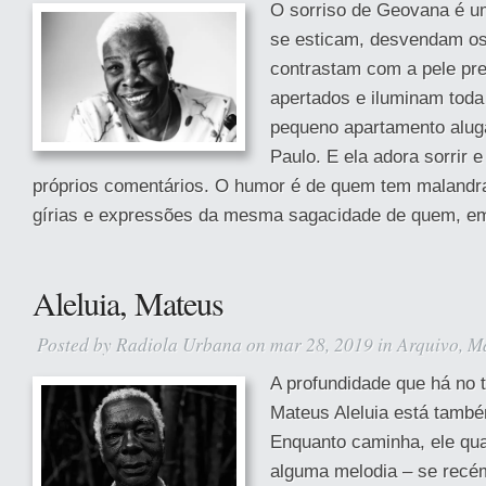
O sorriso de Geovana é u
se esticam, desvendam os
contrastam com a pele pre
apertados e iluminam toda
pequeno apartamento alug
Paulo. E ela adora sorrir 
próprios comentários. O humor é de quem tem maland
gírias e expressões da mesma sagacidade de quem, em
Aleluia, Mateus
Posted by
Radiola Urbana
on mar 28, 2019 in
Arquivo
,
Ma
A profundidade que há no 
Mateus Aleluia está també
Enquanto caminha, ele q
alguma melodia – se recém