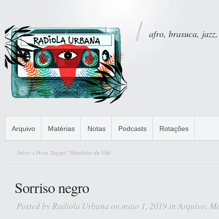
afro, brasuca, jazz,
Arquivo
Matérias
Notas
Podcasts
Rotações
Início
» Posts Tagged "Martinho da Vila"
Sorriso negro
Posted by
Radiola Urbana
on maio 1, 2019 in
Arquivo
,
Ma