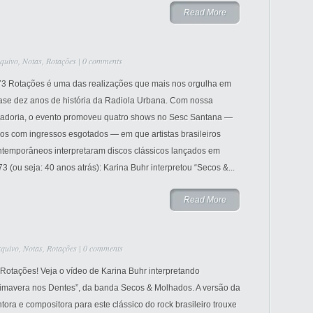
Read More
quivo
,
Notas
,
Rotações
|
0 comments
73 Rotações é uma das realizações que mais nos orgulha em
ase dez anos de história da Radiola Urbana. Com nossa
radoria, o evento promoveu quatro shows no Sesc Santana —
os com ingressos esgotados — em que artistas brasileiros
ntemporâneos interpretaram discos clássicos lançados em
3 (ou seja: 40 anos atrás): Karina Buhr interpretou “Secos &...
Read More
quivo
,
Notas
,
Rotações
|
0 comments
Rotações! Veja o vídeo de Karina Buhr interpretando
rimavera nos Dentes”, da banda Secos & Molhados. A versão da
tora e compositora para este clássico do rock brasileiro trouxe