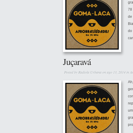
gr
78
de
Bi
do 
can
Juçaravá
Posted by
Radiola Urbana
on ago 13, 2014 in
A
Ah
ge
co
re
um
gra
pro