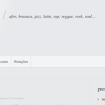
afro, brasuca, jazz, latin, rap, reggae, rock, soul…
casts
Rotações
pre
Arquivo
|
0 comments
Mo