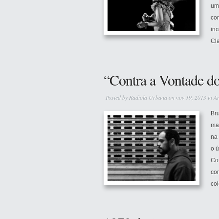
um
co
in
Cla
“Contra a Vontade d
Posted by
Radiola Urbana
on nov 19, 2013 in
Ar
Br
mas
na 
o ú
Co
com
col