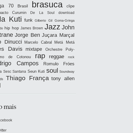
brasuca
iga 70
Brasil
clipe
acto
Curumin
De La Soul
download
la Kuti
funk
Gilberto Gil
Goma-Gringa
Jazz
John
hip hop
James Brown
do
trane
Jorge Ben
Juçara Marçal
o Dinucci
Marcelo Cabral
Metá Metá
es Davis
mixtape
Orchestre Poly-
rap
reggae
hmo de Cotonou
rock
drigo Campos
Romulo Fróes
soul
Seun Kuti
a
Sesc Santana
Soundway
Thiago França
tony allen
ds
l
o mais
acebook
itter