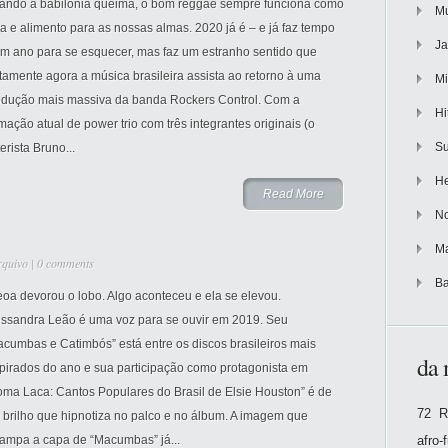
ando a babilônia queima, o bom reggae sempre funciona como
Mu
a e alimento para as nossas almas. 2020 já é – e já faz tempo
Ja
um ano para se esquecer, mas faz um estranho sentido que
tamente agora a música brasileira assista ao retorno à uma
Mi
odução mais massiva da banda Rockers Control. Com a
Hi
mação atual de power trio com três integrantes originais (o
Su
erista Bruno...
He
Read More
No
Ma
rquivo
|
0 comments
Ba
eoa devorou o lobo. Algo aconteceu e ela se elevou.
essandra Leão é uma voz para se ouvir em 2019. Seu
cumbas e Catimbós” está entre os discos brasileiros mais
da 
spirados do ano e sua participação como protagonista em
oma Laca: Cantos Populares do Brasil de Elsie Houston” é de
72 R
 brilho que hipnotiza no palco e no álbum. A imagem que
tampa a capa de “Macumbas” já...
afro-