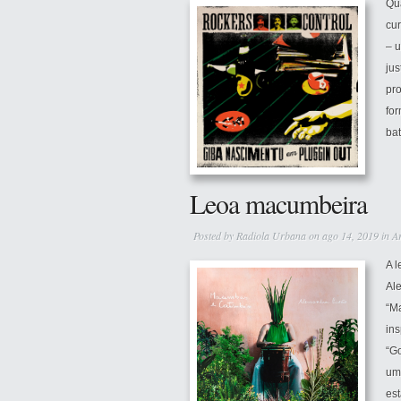
Qu
cur
– 
jus
pr
for
bat
Leoa macumbeira
Posted by
Radiola Urbana
on ago 14, 2019 in
A
A l
Al
“Ma
in
“G
um
es