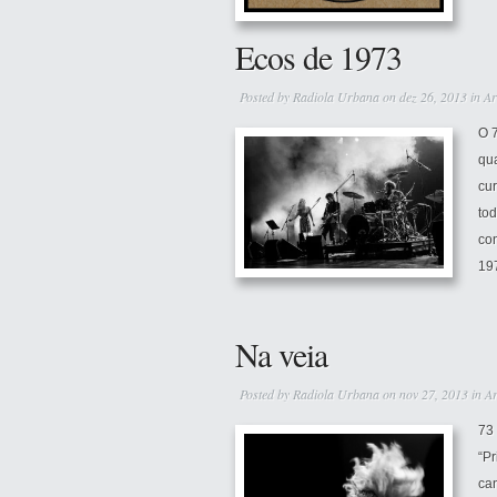
Ecos de 1973
Posted by
Radiola Urbana
on dez 26, 2013 in
Ar
O 
qu
cu
tod
co
197
Na veia
Posted by
Radiola Urbana
on nov 27, 2013 in
Ar
73 
“P
can