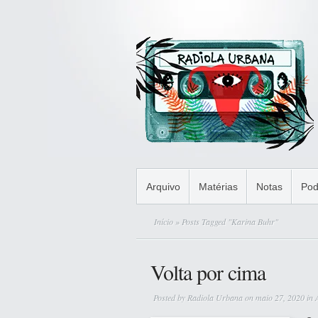
Arquivo
Matérias
Notas
Pod
Início
» Posts Tagged "Karina Buhr"
Volta por cima
Posted by
Radiola Urbana
on maio 27, 2020 in