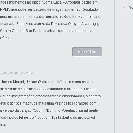
andes momentos no disco “Goma-Laca – Afrobrasilidades em
Y
 RPM”, que pode ser baixado de graça na internet. Resultado
 uma profunda pesquisa dos jornalistas Ronaldo Evangelista e
ancamaria Binazzi no acervo da Discoteca Oneyda Alvarenga,
Centro Cultural São Paulo, o álbum apresenta releituras de
ções...
Read More
rquivo
,
Notas
|
6 comments
, Juçara Marçal, de novo? Virou um hábito, mesmo assim a
nte sempre se surpreende: acostumada a arrebatar ouvintes
m suas interpretações emocionantes e emocionadas, a cantora
petiu o script e machuca mais uma vez nossos corações com
a versão da canção “Ogum” (Domínio Popular, originalmente
vada pelos Filhos de Nagô, em 1931) dentro do irretocável
jeto...