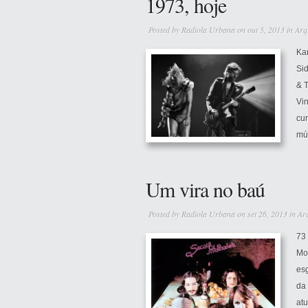
1973, hoje
Posted by
Radiola Urbana
on out 5, 2013 in
Arq
Ka
Sid
& T
Vi
cu
mús
Um vira no baú
Posted by
Radiola Urbana
on set 26, 2013 in
Ar
73 
Mo
es
da
atu