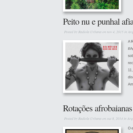
Peito nu e punhal afi
Posted by
Radiola Urbana
on nov 4, 2015 in
Arq
A 
#Ag
sob
rec
11,
dis
Am
Rotações afrobaianas
Posted by
Radiola Urbana
on out 8, 2014 in
Arq
O e