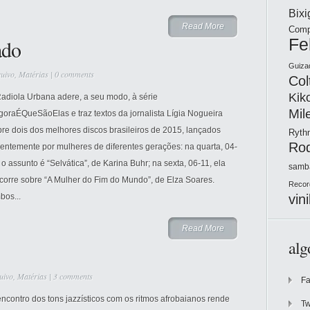
Bix
Read More
Comp
ado
Fe
Guiza
uivo
,
Matérias
|
0 comments
Col
Kik
Radiola Urbana adere, a seu modo, à série
Mil
oraÉQueSãoElas e traz textos da jornalista Lígia Nogueira
re dois dos melhores discos brasileiros de 2015, lançados
Ryt
Ro
entemente por mulheres de diferentes gerações: na quarta, 04-
 o assunto é “Selvática”, de Karina Buhr; na sexta, 06-11, ela
samb
corre sobre “A Mulher do Fim do Mundo”, de Elza Soares.
Recor
vini
bos...
Read More
alg
uivo
,
Matérias
|
3 comments
F
ncontro dos tons jazzísticos com os ritmos afrobaianos rende
Tw