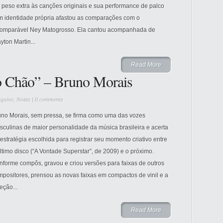
 peso extra às canções originais e sua performance de palco
m identidade própria afastou as comparações com o
comparável Ney Matogrosso. Ela cantou acompanhada de
yton Martin...
Read More
o Chão” – Bruno Morais
quivo
,
Notas
|
0 comments
uno Morais, sem pressa, se firma como uma das vozes
culinas de maior personalidade da música brasileira e acerta
estratégia escolhida para registrar seu momento criativo entre
ltimo disco (“A Vontade Superstar”, de 2009) e o próximo.
nforme compôs, gravou e criou versões para faixas de outros
positores, prensou as novas faixas em compactos de vinil e a
eção...
Read More