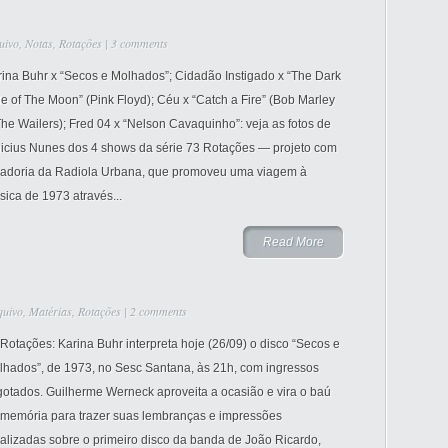
uivo
,
Notas
,
Rotações
|
3 comments
rina Buhr x “Secos e Molhados”; Cidadão Instigado x “The Dark
e of The Moon” (Pink Floyd); Céu x “Catch a Fire” (Bob Marley
he Wailers); Fred 04 x “Nelson Cavaquinho”: veja as fotos de
nicius Nunes dos 4 shows da série 73 Rotações — projeto com
radoria da Radiola Urbana, que promoveu uma viagem à
ica de 1973 através...
Read More
quivo
,
Matérias
,
Rotações
|
2 comments
Rotações: Karina Buhr interpreta hoje (26/09) o disco “Secos e
lhados”, de 1973, no Sesc Santana, às 21h, com ingressos
gotados. Guilherme Werneck aproveita a ocasião e vira o baú
 memória para trazer suas lembranças e impressões
alizadas sobre o primeiro disco da banda de João Ricardo,