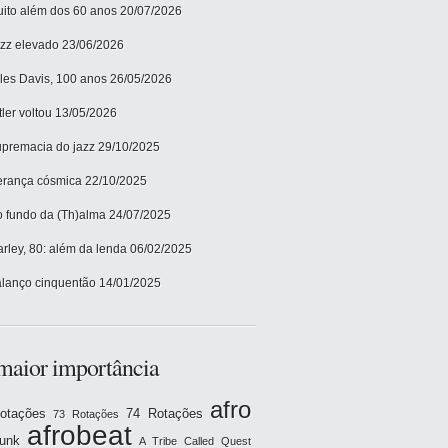
ito além dos 60 anos
20/07/2026
zz elevado
23/06/2026
les Davis, 100 anos
26/05/2026
tler voltou
13/05/2026
premacia do jazz
29/10/2025
rança cósmica
22/10/2025
 fundo da (Th)alma
24/07/2025
rley, 80: além da lenda
06/02/2025
lanço cinquentão
14/01/2025
maior importância
afro
otações
74 Rotações
73 Rotações
afrobeat
funk
A Tribe Called Quest