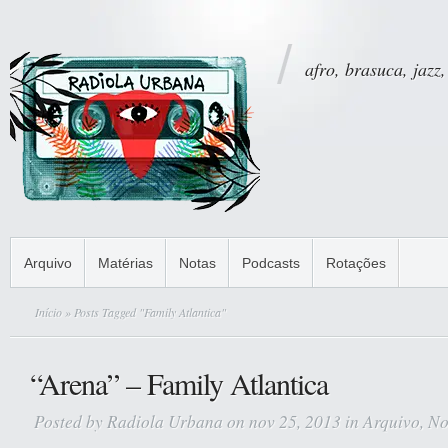
afro, brasuca, jazz,
Arquivo
Matérias
Notas
Podcasts
Rotações
Início
» Posts Tagged "Family Atlantica"
“Arena” – Family Atlantica
Posted by
Radiola Urbana
on nov 25, 2013 in
Arquivo
,
No