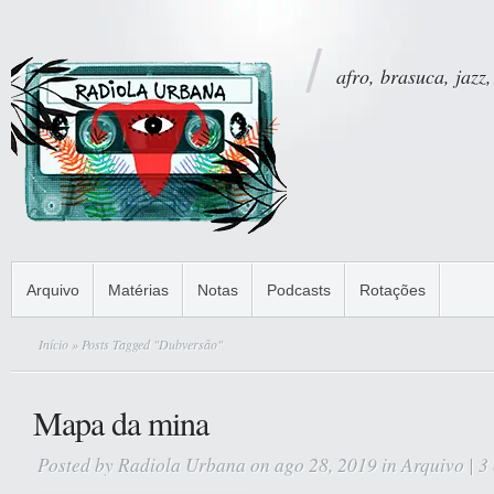
afro, brasuca, jazz,
Arquivo
Matérias
Notas
Podcasts
Rotações
Início
» Posts Tagged "Dubversão"
Mapa da mina
Posted by
Radiola Urbana
on ago 28, 2019 in
Arquivo
|
3