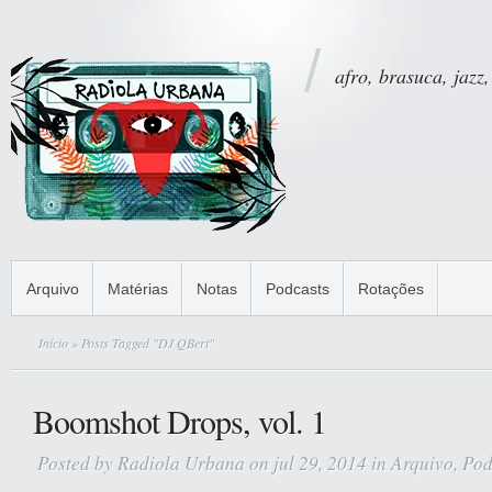
afro, brasuca, jazz,
Arquivo
Matérias
Notas
Podcasts
Rotações
Início
» Posts Tagged "DJ QBert"
Boomshot Drops, vol. 1
Posted by
Radiola Urbana
on jul 29, 2014 in
Arquivo
,
Pod