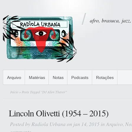
afro, brasuca, jazz,
Arquivo
Matérias
Notas
Podcasts
Rotações
Início
» Posts Tagged "DJ Allen Thayer"
Lincoln Olivetti (1954 – 2015)
Posted by
Radiola Urbana
on jan 14, 2015 in
Arquivo
,
No
comments