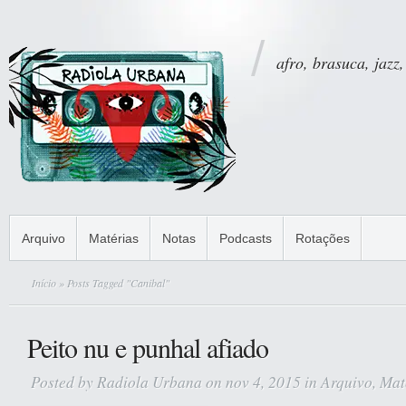
afro, brasuca, jazz,
Arquivo
Matérias
Notas
Podcasts
Rotações
Início
» Posts Tagged "Canibal"
Peito nu e punhal afiado
Posted by
Radiola Urbana
on nov 4, 2015 in
Arquivo
,
Mat