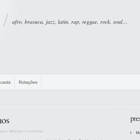
afro, brasuca, jazz, latin, rap, reggae, rock, soul…
casts
Rotações
pre
hos
quivo
,
Matérias
|
0 comments
Mo