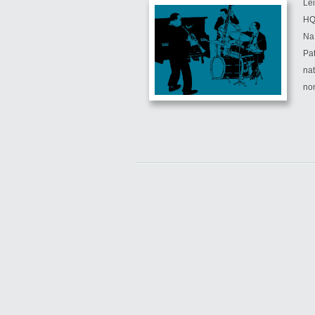
Lei
HQ 
Na
Pat
nat
nom