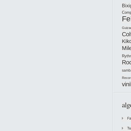
Bix
Comp
Fe
Guiza
Col
Kik
Mil
Ryt
Ro
samb
Recor
vini
alg
F
Tw