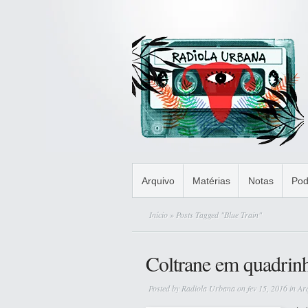
Arquivo
Matérias
Notas
Pod
Início
» Posts Tagged "Blue Train"
Coltrane em quadrin
Posted by
Radiola Urbana
on fev 15, 2016 in
Ar