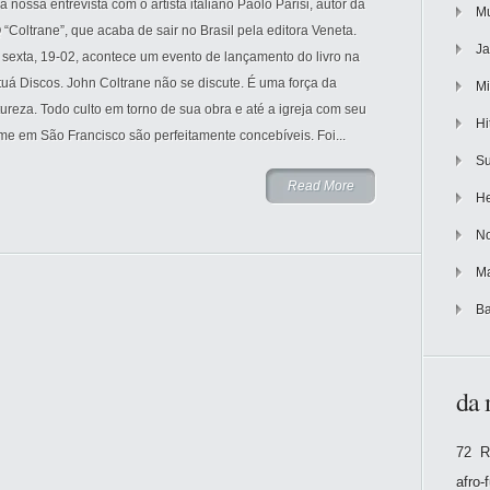
a nossa entrevista com o artista italiano Paolo Parisi, autor da
Mu
“Coltrane”, que acaba de sair no Brasil pela editora Veneta.
Ja
 sexta, 19-02, acontece um evento de lançamento do livro na
uá Discos. John Coltrane não se discute. É uma força da
Mi
ureza. Todo culto em torno de sua obra e até a igreja com seu
Hi
e em São Francisco são perfeitamente concebíveis. Foi...
Su
Read More
He
No
Ma
Ba
da 
72 R
afro-