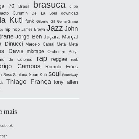
brasuca
iga 70
Brasil
clipe
acto
Curumin
De La Soul
download
la Kuti
funk
Gilberto Gil
Goma-Gringa
Jazz
John
hip hop
James Brown
do
trane
Jorge Ben
Juçara Marçal
o Dinucci
Marcelo Cabral
Metá Metá
es Davis
mixtape
Orchestre Poly-
rap
reggae
hmo de Cotonou
rock
drigo Campos
Romulo Fróes
soul
Seun Kuti
a
Sesc Santana
Soundway
Thiago França
tony allen
ds
l
o mais
acebook
itter