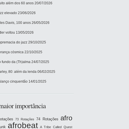
ito além dos 60 anos
20/07/2026
zz elevado
23/06/2026
les Davis, 100 anos
26/05/2026
tler voltou
13/05/2026
premacia do jazz
29/10/2025
rança cósmica
22/10/2025
 fundo da (Th)alma
24/07/2025
rley, 80: além da lenda
06/02/2025
lanço cinquentão
14/01/2025
maior importância
afro
otações
74 Rotações
73 Rotações
afrobeat
funk
A Tribe Called Quest