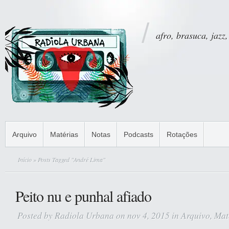
afro, brasuca, jazz,
Arquivo
Matérias
Notas
Podcasts
Rotações
Início
» Posts Tagged "André Lima"
Peito nu e punhal afiado
Posted by
Radiola Urbana
on nov 4, 2015 in
Arquivo
,
Mat